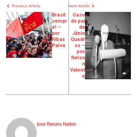
Previous Article
Next Article
Brasil
Caso
sempr
do pai
e! –
de
por
Jânio
Ribas
Quadr
Paiva
os –
por
Nelso
n
Valent
e
Jose Renato Nalinic