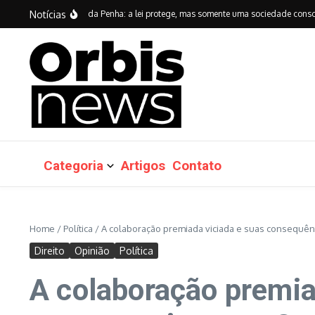
Ir para o conteúdo
Notícias
anos da Lei Maria da Penha: a lei protege, mas somente uma sociedade consciente 
Categoria
Artigos
Contato
Home
/
Política
/
A colaboração premiada viciada e suas consequênc
Direito
Opinião
Política
A colaboração premia