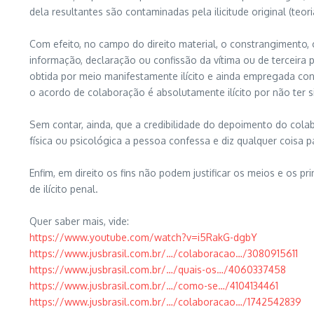
dela resultantes são contaminadas pela ilicitude original (teo
Com efeito, no campo do direito material, o constrangimento,
informação, declaração ou confissão da vítima ou de terceira p
obtida por meio manifestamente ilícito e ainda empregada co
o acordo de colaboração é absolutamente ilícito por não ter 
Sem contar, ainda, que a credibilidade do depoimento do col
física ou psicológica a pessoa confessa e diz qualquer coisa p
Enfim, em direito os fins não podem justificar os meios e os 
de ilícito penal.
Quer saber mais, vide:
https://www.youtube.com/watch?v=i5RakG-dgbY
https://www.jusbrasil.com.br/…/colaboracao…/3080915611
https://www.jusbrasil.com.br/…/quais-os…/4060337458
https://www.jusbrasil.com.br/…/como-se…/4104134461
https://www.jusbrasil.com.br/…/colaboracao…/1742542839