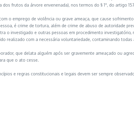
ria dos frutos da árvore envenenada), nos termos do § 1º, do artigo 
 com o emprego de violência ou grave ameaça, que cause sofrimento 
essoa, é crime de tortura, além de crime de abuso de autoridade previ
ntra o investigado e outras pessoas em procedimento investigatório,
sido realizado com a necessária voluntariedade, contaminando todas 
aborador, que delata alguém após ser gravemente ameaçado ou agredi
ara que o ato cesse.
princípios e regras constitucionais e legais devem ser sempre observ