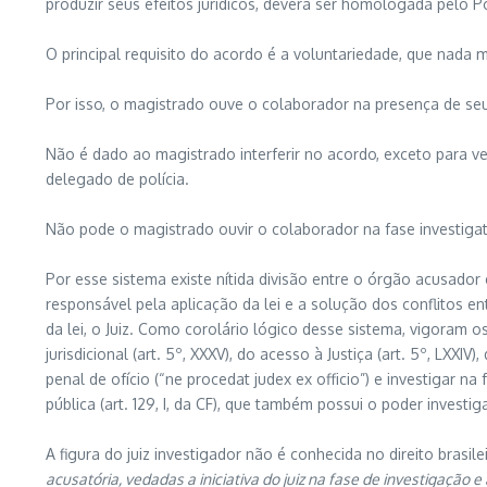
produzir seus efeitos jurídicos, deverá ser homologada pelo Po
O principal requisito do acordo é a voluntariedade, que nada 
Por isso, o magistrado ouve o colaborador na presença de seu
Não é dado ao magistrado interferir no acordo, exceto para ve
delegado de polícia.
Não pode o magistrado ouvir o colaborador na fase investigat
Por esse sistema existe nítida divisão entre o órgão acusador 
responsável pela aplicação da lei e a solução dos conflitos e
da lei, o Juiz. Como corolário lógico desse sistema, vigoram os
jurisdicional (art. 5º, XXXV), do acesso à Justiça (art. 5º, LXXIV)
penal de ofício (“ne procedat judex ex officio”) e investigar na 
pública (art. 129, I, da CF), que também possui o poder invest
A figura do juiz investigador não é conhecida no direito brasil
acusatória, vedadas a iniciativa do juiz na fase de investigação