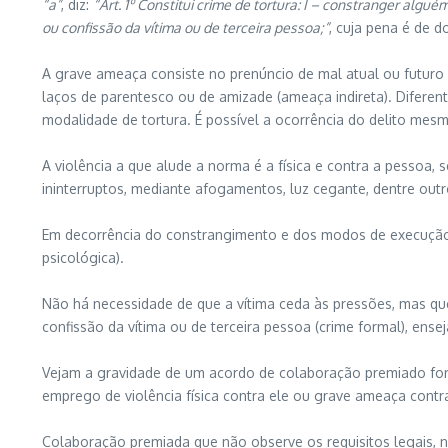
“a”
, diz:
“Art. 1º Constitui crime de tortura: I – constranger al
ou confissão da vítima ou de terceira pessoa;”
, cuja pena é de 
A grave ameaça consiste no prenúncio de mal atual ou futuro 
laços de parentesco ou de amizade (ameaça indireta). Diferent
modalidade de tortura. É possível a ocorrência do delito mes
A violência a que alude a norma é a física e contra a pesso
ininterruptos, mediante afogamentos, luz cegante, dentre out
Em decorrência do constrangimento e dos modos de execução emp
psicológica).
Não há necessidade de que a vítima ceda às pressões, mas qu
confissão da vítima ou de terceira pessoa (crime formal), ense
Vejam a gravidade de um acordo de colaboração premiado forç
emprego de violência física contra ele ou grave ameaça contra 
Colaboração premiada que não observe os requisitos legais, n