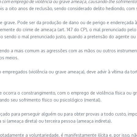
guém com emprego de violência ou grave ameaça, causando-lhe sofrimento 
dois a oito anos de reclusão, sendo considerado delito hediondo, co
e grave. Pode ser da produção de dano ou de perigo e endereçada à p
emente do crime de ameaça (art. 147 do CP), o mal prenunciado pelo 
mo sendo o mal prenunciado justo, quando a pretensão do agente ou a
a, sendo a mais comum as agressões com as mãos ou outros instrument
ros meios.
regados (violência ou grave ameaça), deve advir à vítima da tortura
e ocorra o constrangimento, com o emprego de violência física ou gr
jando seu sofrimento físico ou psicológico (mental).
ado para perseguir alguém ou para obter provas a todo custo, impo
si (ameaça direta) ou terceira pessoa (ameaça indireta).
otadamente a voluntariedade, é manifestamente ilícita e, por isso,