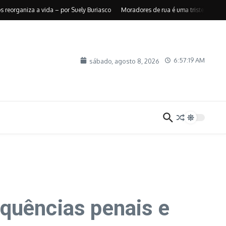
ganiza a vida – por Suely Buriasco
Moradores de rua é uma triste realidade –
6:57:20 AM
sábado, agosto 8, 2026
quências penais e