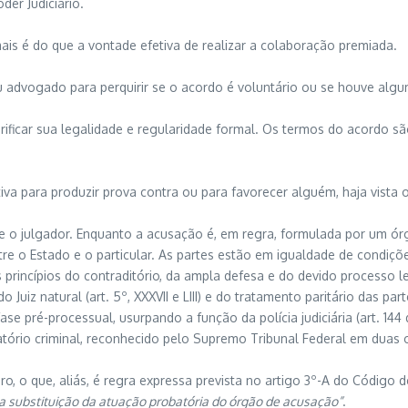
der Judiciário.
mais é do que a vontade efetiva de realizar a colaboração premiada.
 advogado para perquirir se o acordo é voluntário ou se houve algu
rificar sua legalidade e regularidade formal. Os termos do acordo sã
iva para produzir prova contra ou para favorecer alguém, haja vista 
e o julgador. Enquanto a acusação é, em regra, formulada por um órgão
ntre o Estado e o particular. As partes estão em igualdade de condiç
 princípios do contraditório, da ampla defesa e do devido processo lega
, do Juiz natural (art. 5º, XXXVII e LIII) e do tratamento paritário das p
fase pré-processual, usurpando a função da polícia judiciária (art. 144
igatório criminal, reconhecido pelo Supremo Tribunal Federal em duas
eiro, o que, aliás, é regra expressa prevista no artigo 3º-A do Código 
 e a substituição da atuação probatória do órgão de acusação”
.