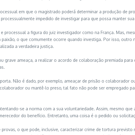
processual em que o magistrado poderá determinar a produção de pro
 processualmente impedido de investigar para que possa manter sua 
e processual a figura do juiz investigador como na França. Mas, mes
a paixão, o que comumente ocorre quando investiga. Por isso, outro 
lizada a verdadeira justiça.
ou grave ameaça, a realizar o acordo de colaboração premiada para c
as.
porta. Não é dado, por exemplo, ameaçar de prisão o colaborador ou
colaborador ou mantê-lo preso, tal fato não pode ser empregado par
ntentando-se a norma com a sua voluntariedade. Assim, mesmo que a
recedor do benefício. Entretanto, uma coisa é o pedido ou solicitaç
ovas, o que pode, inclusive, caracterizar crime de tortura previsto na