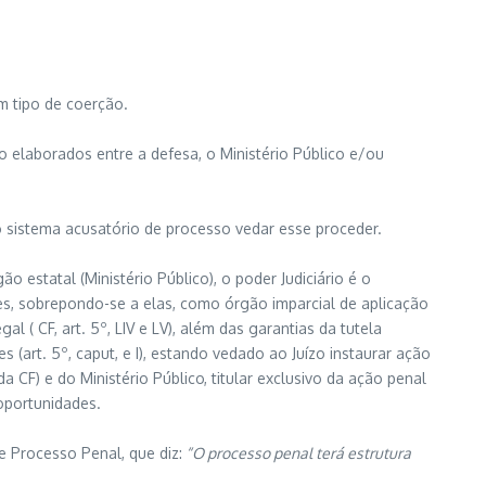
m tipo de coerção.
o elaborados entre a defesa, o Ministério Público e/ou
o sistema acusatório de processo vedar esse proceder.
 estatal (Ministério Público), o poder Judiciário é o
ões, sobrepondo-se a elas, como órgão imparcial de aplicação
l ( CF, art. 5º, LIV e LV), além das garantias da tutela
artes (art. 5º, caput, e I), estando vedado ao Juízo instaurar ação
 da CF) e do Ministério Público, titular exclusivo da ação penal
 oportunidades.
de Processo Penal, que diz:
“O processo penal terá estrutura