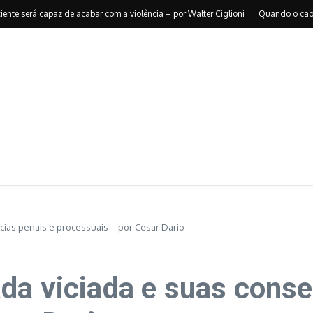
será capaz de acabar com a violência – por Walter Ciglioni
Quando o caos reor
ias penais e processuais – por Cesar Dario
da viciada e suas conse