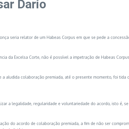
sar Dario
endonça seria relator de um Habeas Corpus em que se pede a concess
cia da Excelsa Corte, não é possível a impetração de Habeas Corpus
e a aludida colaboração premiada, até o presente momento, foi tida c
zar a legalidade, regularidade e voluntariedade do acordo, isto é, s
zação do acordo de colaboração premiada, a fim de não ser comprom