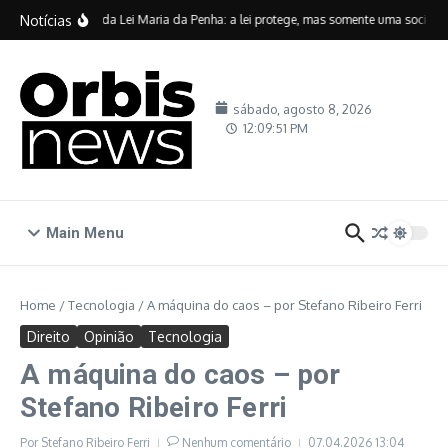
Ir para o conteúdo
Notícias
Vinte anos da Lei Maria da Penha: a lei protege, mas somente uma sociedade 
sábado, agosto 8, 2026
12:09:52 PM
Main Menu
Home
/
Tecnologia
/
A máquina do caos – por Stefano Ribeiro Ferri
Direito
Opinião
Tecnologia
A máquina do caos – por
Stefano Ribeiro Ferri
Por
Stefano Ribeiro Ferri
Nenhum comentário
07.04.2026
13:04