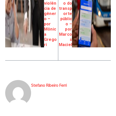
violên
o do
cia de
transp
gêner
orte
o –
públic
por
o –
Mônic
por
a
Marco
Grego
s
ri
Maciel
Stefano Ribeiro Ferri