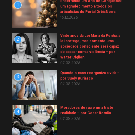
Encerrando um Ano de Conquistas:
1
um agradecimento a todos os
articulistas do Portal OrbisNews
16.12.2025
Vinte anos da Lei Maria da Penha: a
2
lei protege, mas somente uma
sociedade consciente será capaz
de acabar com a violência – por
Walter Ciglioni
07.08.2026
Quando o caos reorganiza a vida –
3
por Suely Buriasco
07.08.2026
Moradores de rua é uma triste
4
realidade – por Cesar Romão
07.08.2026