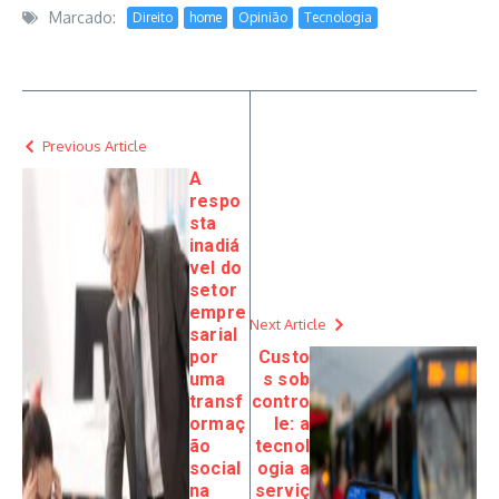
Marcado:
Direito
home
Opinião
Tecnologia
Previous Article
A
respo
sta
inadiá
vel do
setor
empre
Next Article
sarial
por
Custo
uma
s sob
transf
contro
ormaç
le: a
ão
tecnol
social
ogia a
na
serviç