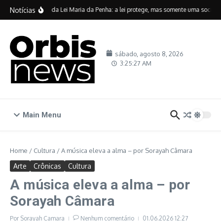
Ir para o conteúdo
Notícias
Vinte anos da Lei Maria da Penha: a lei protege, mas somente uma sociedade
sábado, agosto 8, 2026
3:25:27 AM
Main Menu
Home
/
Cultura
/
A música eleva a alma – por Sorayah Câmara
Arte
Crônicas
Cultura
A música eleva a alma – por
Sorayah Câmara
Por
Sorayah Camara
Nenhum comentário
01.06.2026
12:27