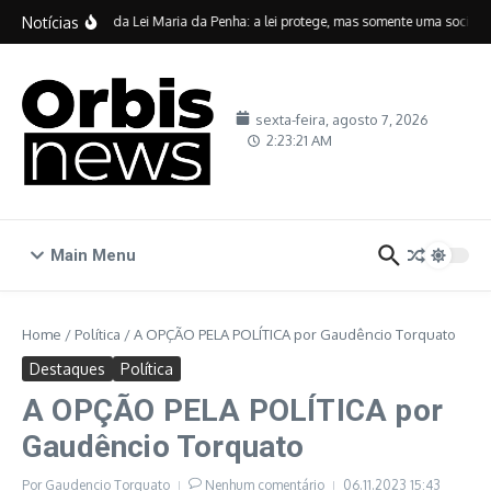
Ir para o conteúdo
Notícias
Vinte anos da Lei Maria da Penha: a lei protege, mas somente uma sociedad
sexta-feira, agosto 7, 2026
2:23:21 AM
Main Menu
Home
/
Política
/
A OPÇÃO PELA POLÍTICA por Gaudêncio Torquato
Destaques
Política
A OPÇÃO PELA POLÍTICA por
Gaudêncio Torquato
Por
Gaudencio Torquato
Nenhum comentário
06.11.2023
15:43