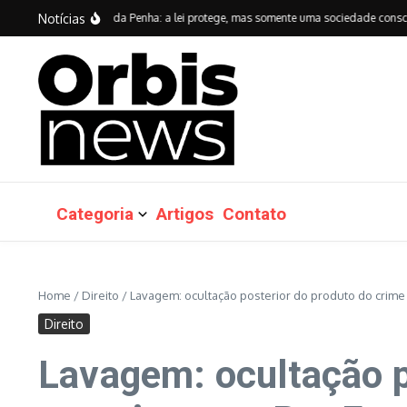
Ir para o conteúdo
Notícias
anos da Lei Maria da Penha: a lei protege, mas somente uma sociedade consciente 
Categoria
Artigos
Contato
Home
/
Direito
/
Lavagem: ocultação posterior do produto do crim
Direito
Lavagem: ocultação p