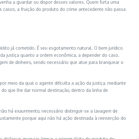
 venha a guardar ou dispor desses valores. Quem furta uma
s casos, a fruição do produto do crime antecedente não passa
delito já cometido. É seu esgotamento natural. O bem jurídico
 da justiça quanto a ordem econômica, a depender do caso.
agem de dinheiro, sendo necessário que atue para branquear o
por meio da qual o agente dificulta a ação da justiça, mediante
do que lhe dar normal destinação, dentro da linha de
não há exaurimento, necessário distinguir-se a lavagem de
 justamente porque aqui não há ação destinada à reinserção do
disfarçar, maquiar, limpar a origem ilícita do produto do