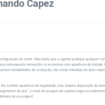
rnando Capez
o
configuração do crime. Não basta que o agente pratique qualquer co
a sua subsequente reinserção na economia com aparência de licitude.
entem modalidades de ocultação, não estão imbuídas do dolo especí
 lhe conferir aparência de legalidade, mas simples disposição do be
 argumento de que “
o crime de lavagem de capitais exige escondimento d
dinheiro de sua origem
”