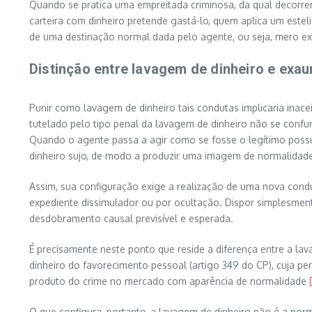
Quando se pratica uma empreitada criminosa, da qual decorre
carteira com dinheiro pretende gastá-lo, quem aplica um est
de uma destinação normal dada pelo agente, ou seja, mero ex
Distinção entre lavagem de dinheiro e exa
Punir como lavagem de dinheiro tais condutas implicaria inace
tutelado pelo tipo penal da lavagem de dinheiro não se conf
Quando o agente passa a agir como se fosse o legítimo possui
dinheiro sujo, de modo a produzir uma imagem de normalidade
Assim, sua configuração exige a realização de uma nova conduta
expediente dissimulador ou por ocultação. Dispor simplesment
desdobramento causal previsível e esperada.
É precisamente neste ponto que reside a diferença entre a la
dinheiro do favorecimento pessoal (artigo 349 do CP), cuja p
produto do crime no mercado com aparência de normalidade
O que configura, portanto, a lavagem de dinheiro não é a norma