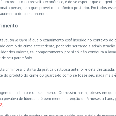
rá um produto ou proveito econômico, é de se esperar que o agente
elionato persegue algum proveito econômico posterior. Em todos esse
aurimento do crime anterior.
urimento
itável
bis in idem
, já que o exaurimento está inserido no contexto do 
unde com o do crime antecedente, podendo ser tanto a administração
dor dos valores, tal comportamento, por si só, não configura a lav
 de seu patrimônio.
 criminosa, distinta da prática delituosa anterior e dela destacada, 
e do produto do crime ou guardá-lo como se fosse seu, nada mais é 
vagem de dinheiro e o exaurimento. Outrossim, nas hipóteses em que 
ena privativa de liberdade é bem menor, detenção de 6 meses a 1 ano,
[2]
.
l disposição do produto ou proveito obtido, mas o dolo de mascarar, 