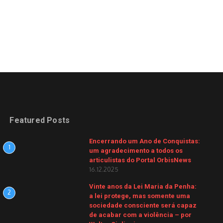
Featured Posts
Encerrando um Ano de Conquistas:
1
um agradecimento a todos os
articulistas do Portal OrbisNews
16.12.2025
Vinte anos da Lei Maria da Penha:
2
a lei protege, mas somente uma
sociedade consciente será capaz
de acabar com a violência – por