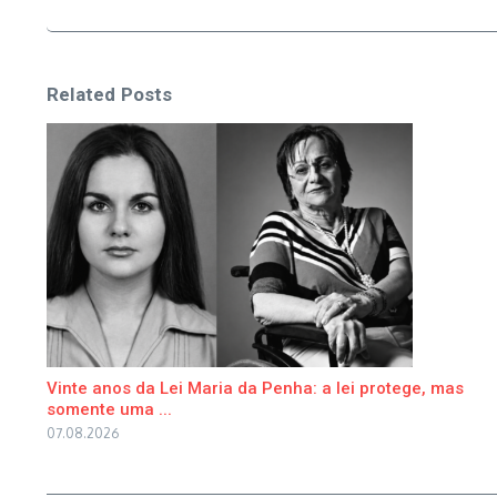
Related Posts
Vinte anos da Lei Maria da Penha: a lei protege, mas
somente uma ...
07.08.2026