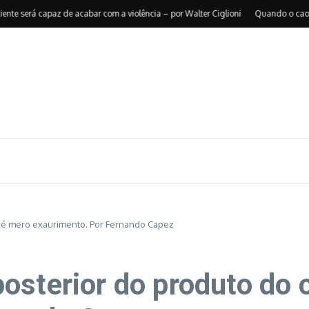
será capaz de acabar com a violência – por Walter Ciglioni
Quando o caos reorg
e é mero exaurimento. Por Fernando Capez
osterior do produto do 