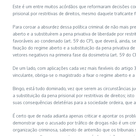
Este é um entre muitos acórdãos que reformaram decisões cond
prisional por restritivas de direitos, mesmo daquele traficant
Para coroar a absurdez dessa política criminal de não mais pr
aberto e a substituírem a pena privativa de liberdade por restrit
favoráveis ao condenado (art. 59 do CP), que deverá, ainda, s
fixação do regime aberto e a substituição da pena privativa de l
vetores negativos na primeira fase da dosimetria (art. 59 do CP
De um lado, com aplicações cada vez mais flexíveis do artigo 3
vinculante, obriga-se o magistrado a fixar o regime aberto e a
Bingo, está tudo dominado, vez que serem as circunstâncias ju
a substituição da pena prisional por restritivas de direitos; i
suas consequências deletérias para a sociedade ordeira, que a
É certo que de nada adianta apenas criticar e apontar os pr
demonstrar que o acusado por tráfico de drogas não é um crimi
organização criminosa, sabendo de antemão que os tribunais su