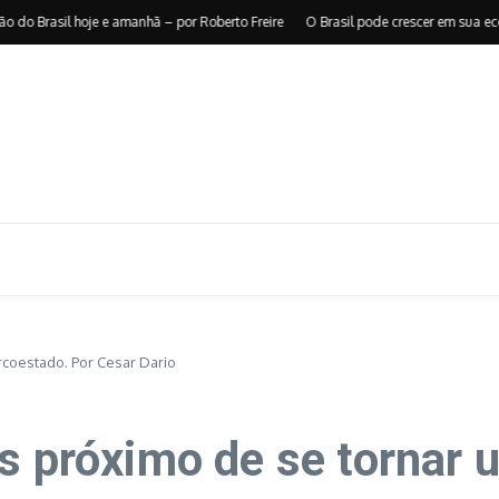
Brasil hoje e amanhã – por Roberto Freire
O Brasil pode crescer em sua econo
rcoestado. Por Cesar Dario
is próximo de se tornar