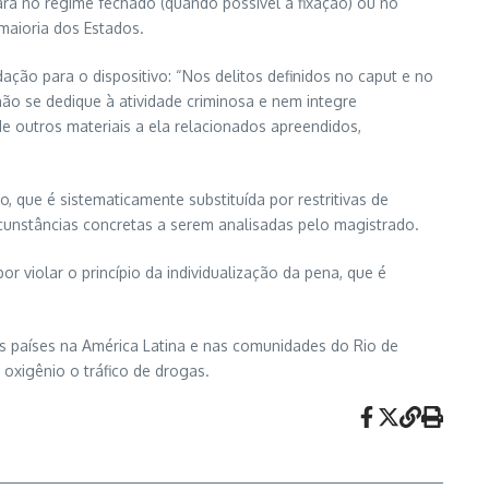
rá no regime fechado (quando possível a fixação) ou no
maioria dos Estados.
ação para o dispositivo: “Nos delitos definidos no caput e no
não se dedique à atividade criminosa e nem integre
e outros materiais a ela relacionados apreendidos,
 que é sistematicamente substituída por restritivas de
ircunstâncias concretas a serem analisadas pelo magistrado.
r violar o princípio da individualização da pena, que é
ns países na América Latina e nas comunidades do Rio de
oxigênio o tráfico de drogas.