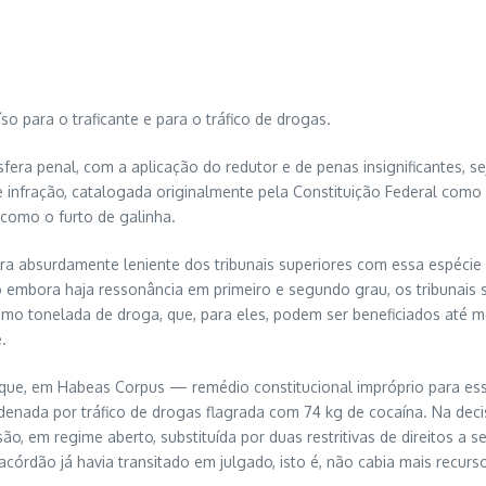
o para o traficante e para o tráfico de drogas.
esfera penal, com a aplicação do redutor e de penas insignificantes, s
e infração, catalogada originalmente pela Constituição Federal como
como o furto de galinha.
stura absurdamente leniente dos tribunais superiores com essa espéci
o embora haja ressonância em primeiro e segundo grau, os tribunais 
esmo tonelada de droga, que, para eles, podem ser beneficiados até 
.
a, que, em Habeas Corpus — remédio constitucional impróprio para 
nada por tráfico de drogas flagrada com 74 kg de cocaína. Na deci
ão, em regime aberto, substituída por duas restritivas de direitos a 
 acórdão já havia transitado em julgado, isto é, não cabia mais recur