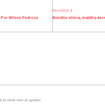
Next Article
 Por Wilson Pedroso
Bendita vitória, maldita der
w to never miss an update!