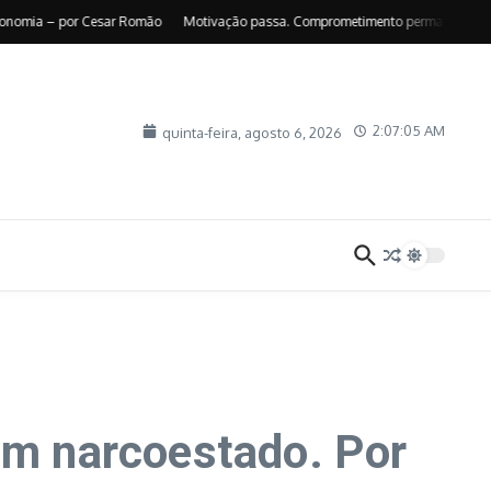
mia – por Cesar Romão
Motivação passa. Comprometimento permanece – por Su
2:07:06 AM
quinta-feira, agosto 6, 2026
 um narcoestado. Por