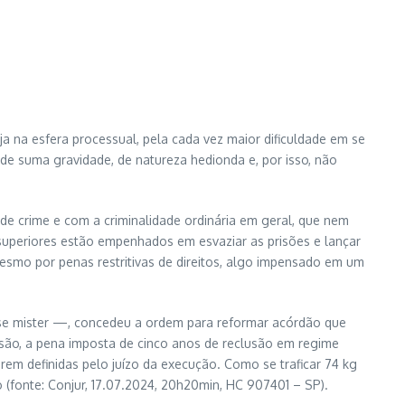
eja na esfera processual, pela cada vez maior dificuldade em se
 de suma gravidade, de natureza hedionda e, por isso, não
e de crime e com a criminalidade ordinária em geral, que nem
superiores estão empenhados em esvaziar as prisões e lançar
mesmo por penas restritivas de direitos, algo impensado em um
esse mister —, concedeu a ordem para reformar acórdão que
são, a pena imposta de cinco anos de reclusão em regime
serem definidas pelo juízo da execução. Como se traficar 74 kg
so (fonte: Conjur, 17.07.2024, 20h20min, HC 907401 – SP).