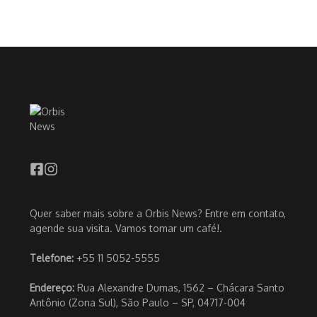
Quer saber mais sobre a Orbis News? Entre em contato,
agende sua visita. Vamos tomar um café!.
Telefone:
+55 11 5052-5555
Endereço:
Rua Alexandre Dumas, 1562 – Chácara Santo
Antônio (Zona Sul), São Paulo – SP, 04717-004