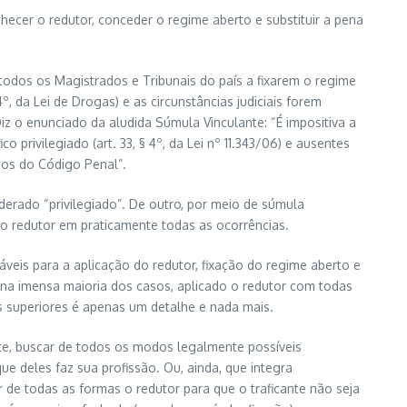
ecer o redutor, conceder o regime aberto e substituir a pena
 todos os Magistrados e Tribunais do país a fixarem o regime
4º, da Lei de Drogas) e as circunstâncias judiciais forem
iz o enunciado da aludida Súmula Vinculante: “É impositiva a
o privilegiado (art. 33, § 4º, da Lei nº 11.343/06) e ausentes
mbos do Código Penal”.
iderado “privilegiado”. De outro, por meio de súmula
do o redutor em praticamente todas as ocorrências.
áveis para a aplicação do redutor, fixação do regime aberto e
rá, na imensa maioria dos casos, aplicado o redutor com todas
is superiores é apenas um detalhe e nada mais.
te, buscar de todos os modos legalmente possíveis
e deles faz sua profissão. Ou, ainda, que integra
 de todas as formas o redutor para que o traficante não seja