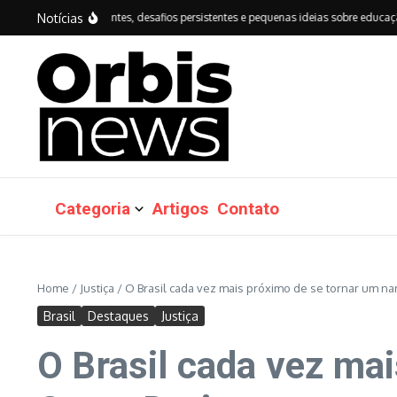
Ir para o conteúdo
Notícias
: avanços importantes, desafios persistentes e pequenas ideias sobre educação do 
Categoria
Artigos
Contato
Home
/
Justiça
/
O Brasil cada vez mais próximo de se tornar um na
Brasil
Destaques
Justiça
O Brasil cada vez ma