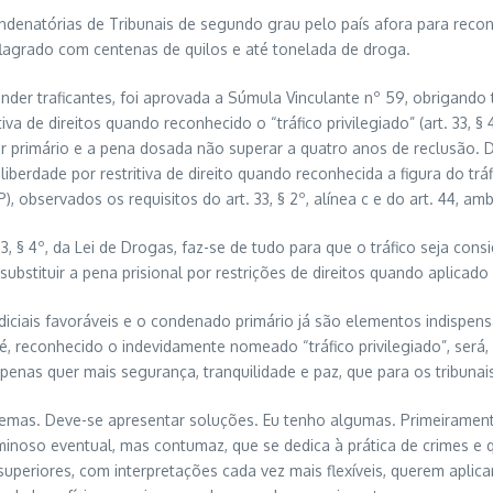
enatórias de Tribunais de segundo grau pelo país afora para reconh
e flagrado com centenas de quilos e até tonelada de droga.
ender traficantes, foi aprovada a Súmula Vinculante nº 59, obrigando
iva de direitos quando reconhecido o “tráfico privilegiado” (art. 33, § 
er primário e a pena dosada não superar a quatro anos de reclusão. D
iberdade por restritiva de direito quando reconhecida a figura do tráfic
), observados os requisitos do art. 33, § 2º, alínea c e do art. 44, a
3, § 4º, da Lei de Drogas, faz-se de tudo para que o tráfico seja cons
 substituir a pena prisional por restrições de direitos quando aplica
diciais favoráveis e o condenado primário já são elementos indispens
sto é, reconhecido o indevidamente nomeado “tráfico privilegiado”, se
penas quer mais segurança, tranquilidade e paz, que para os tribuna
oblemas. Deve-se apresentar soluções. Eu tenho algumas. Primeiramen
noso eventual, mas contumaz, que se dedica à prática de crimes e qu
periores, com interpretações cada vez mais flexíveis, querem aplicar