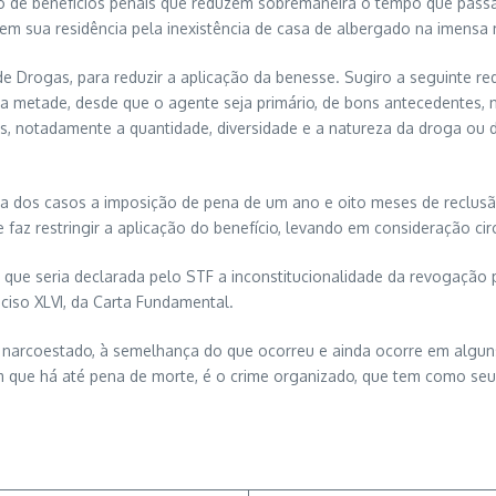
io de benefícios penais que reduzem sobremaneira o tempo que passa
 em sua residência pela inexistência de casa de albergado na imensa 
de Drogas, para reduzir a aplicação da benesse. Sugiro a seguinte red
 a metade, desde que o agente seja primário, de bons antecedentes, 
as, notadamente a quantidade, diversidade e a natureza da droga ou d
ia dos casos a imposição de pena de um ano e oito meses de reclusão,
se faz restringir a aplicação do benefício, levando em consideração c
que seria declarada pelo STF a inconstitucionalidade da revogação po
nciso XLVI, da Carta Fundamental.
 um narcoestado, à semelhança do que ocorreu e ainda ocorre em algu
 que há até pena de morte, é o crime organizado, que tem como seu 