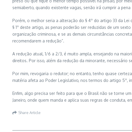
preso ou que fique o menor tempo possível na prisão, por me
semiaberto, quando existente vagas, senão irá cumprir a pena
Porém, o melhor seria a alteração do § 4º do artigo 33 da Lei 
§ 1º deste artigo, as penas poderão ser reduzidas de um sexto
organização criminosa, e se as demais circunstâncias concret
recomendarem a redução”.
A redução atual, 1/6 a 2/3, é muito ampla, ensejando na maior
direitos. Por isso, além da redução da minorante, necessário 
Por mim, revogaria o redutor; no entanto, tenho quase certeza 
matéria afeta ao Poder Legislativo, nos termos do artigo 5º, i
Enfim, algo precisa ser feito para que o Brasil não se torne
Janeiro, onde quem manda e aplica suas regras de conduta, em
Share Article