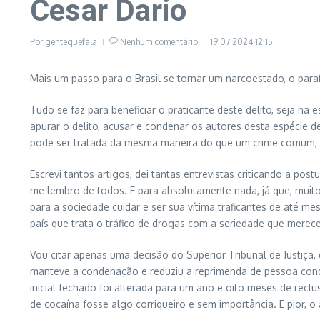
Cesar Dario
Por
gentequefala
Nenhum comentário
19.07.2024
12:15
Mais um passo para o Brasil se tornar um narcoestado, o paraís
Tudo se faz para beneficiar o praticante deste delito, seja na 
apurar o delito, acusar e condenar os autores desta espécie d
pode ser tratada da mesma maneira do que um crime comum, 
Escrevi tantos artigos, dei tantas entrevistas criticando a po
me lembro de todos. E para absolutamente nada, já que, muit
para a sociedade cuidar e ser sua vítima traficantes de até m
país que trata o tráfico de drogas com a seriedade que merece
Vou citar apenas uma decisão do Superior Tribunal de Justiç
manteve a condenação e reduziu a reprimenda de pessoa conde
inicial fechado foi alterada para um ano e oito meses de reclus
de cocaína fosse algo corriqueiro e sem importância. E pior, o