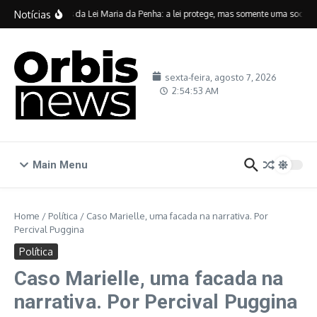
Ir para o conteúdo
Notícias
Vinte anos da Lei Maria da Penha: a lei protege, mas somente uma sociedad
sexta-feira, agosto 7, 2026
2:54:54 AM
Main Menu
Home
/
Política
/
Caso Marielle, uma facada na narrativa. Por
Percival Puggina
Política
Caso Marielle, uma facada na
narrativa. Por Percival Puggina