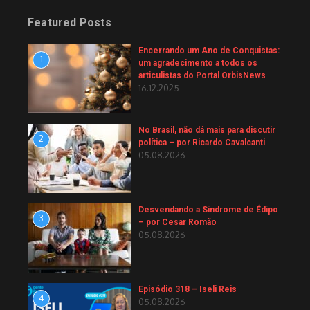
Featured Posts
Encerrando um Ano de Conquistas:
1
um agradecimento a todos os
articulistas do Portal OrbisNews
16.12.2025
No Brasil, não dá mais para discutir
2
política – por Ricardo Cavalcanti
05.08.2026
Desvendando a Síndrome de Édipo
3
– por Cesar Romão
05.08.2026
Episódio 318 – Iseli Reis
4
05.08.2026