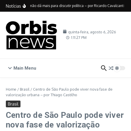
Ir para o conteúdo
Notícias
No Brasil, não dá mais para discutir política – por Ricardo Cavalcanti
D
quinta-feira, agosto 6, 2026
1:11:27 PM
Main Menu
Home
/
Brasil
/
Centro de São Paulo pode viver nova fase de
valorização urbana – por Thiago Castilho
Brasil
Centro de São Paulo pode viver
nova fase de valorização