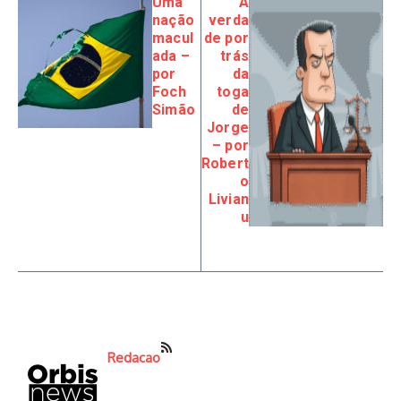
Uma
A
nação
verda
macul
de por
ada –
trás
por
da
Foch
toga
Simão
de
Jorge
– por
Robert
o
Livian
u
Redacao