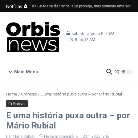
Ir para o conteúdo
Notícias
Vinte anos da Lei Maria da Penha: a lei protege, mas somente uma sociedade
sábado, agosto 8, 2026
10:16:37 AM
Main Menu
Home
/
Crônicas
/
E uma história puxa outra – por Mário Rubial
Crônicas
E uma história puxa outra – por
Mário Rubial
Por
Mario Rubial
Nenhum comentário
24.11.2025
12:16