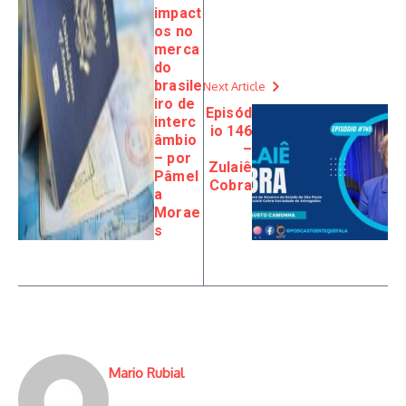
impact
os no
merca
do
brasile
Next Article
iro de
Episód
interc
io 146
âmbio
–
– por
Zulaiê
Pâmel
Cobra
a
Morae
s
Mario Rubial