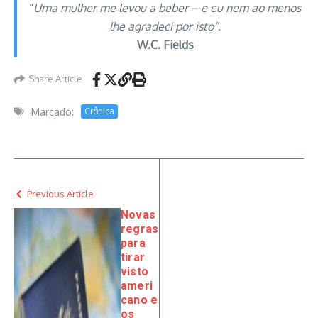
“
Uma mulher me levou a beber – e eu nem ao menos
lhe agradeci por isto”.
W.C. Fields
Share Article
Marcado:
Crônica
Previous Article
Novas
regras
para
tirar
visto
ameri
cano e
os