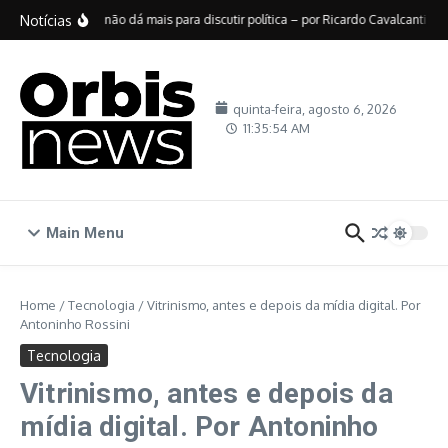
Ir para o conteúdo
Notícias
No Brasil, não dá mais para discutir política – por Ricardo Cavalcanti
D
quinta-feira, agosto 6, 2026
11:35:55 AM
Main Menu
Home
/
Tecnologia
/
Vitrinismo, antes e depois da mídia digital. Por
Antoninho Rossini
Tecnologia
Vitrinismo, antes e depois da
mídia digital. Por Antoninho