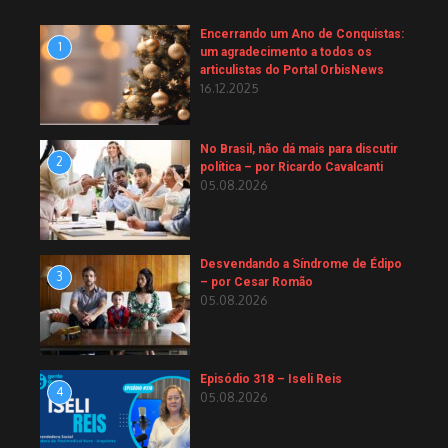
Encerrando um Ano de Conquistas:
1
um agradecimento a todos os
articulistas do Portal OrbisNews
16.12.2025
No Brasil, não dá mais para discutir
2
política – por Ricardo Cavalcanti
05.08.2026
Desvendando a Síndrome de Édipo
3
– por Cesar Romão
05.08.2026
Episódio 318 – Iseli Reis
4
05.08.2026