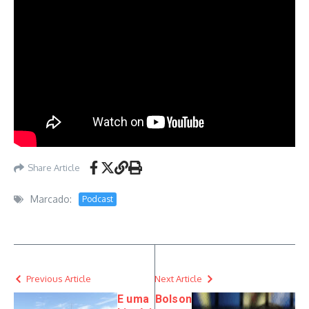
Share Article
Marcado:
Podcast
Previous Article
Next Article
E uma
Bolson