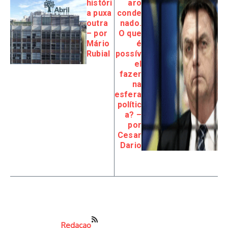
históri
aro
a puxa
conde
outra
nado.
– por
O que
Mário
é
Rubial
possív
el
fazer
na
esfera
polític
a? –
por
Cesar
Dario
Redacao