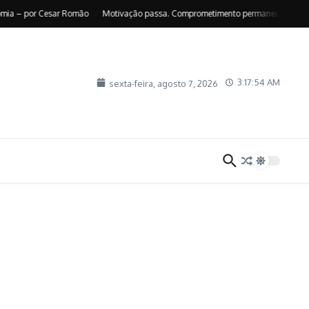
 por Cesar Romão
Motivação passa. Comprometimento permanece – por Suely B
3:17:55 AM
sexta-feira, agosto 7, 2026