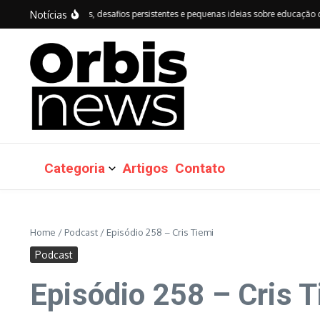
Ir para o conteúdo
Notícias
nços importantes, desafios persistentes e pequenas ideias sobre educação do Bras
Categoria
Artigos
Contato
Home
/
Podcast
/
Episódio 258 – Cris Tiemi
Podcast
Episódio 258 – Cris T