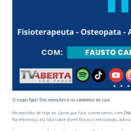
O corpo fala? Dor, emoções e os caminhos da cura
No episódio de hoje do
Gente que Fala
, conversamos com
Cri
Na entrevista, ela fala sobre dores físicas e emocionais, aut