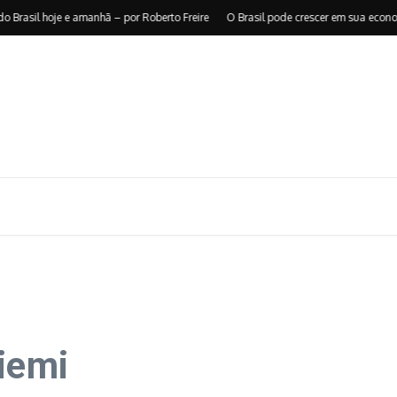
il hoje e amanhã – por Roberto Freire
O Brasil pode crescer em sua economia –
iemi