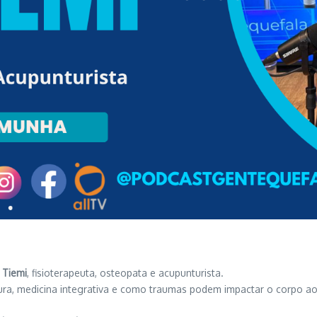
s Tiemi
, fisioterapeuta, osteopata e acupunturista.
ocura, medicina integrativa e como traumas podem impactar o corpo ao