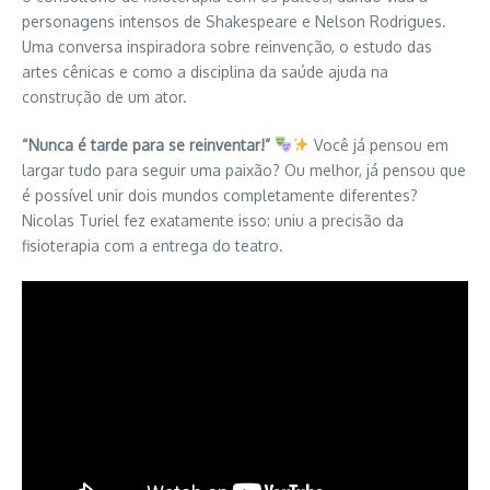
personagens intensos de Shakespeare e Nelson Rodrigues.
Uma conversa inspiradora sobre reinvenção, o estudo das
artes cênicas e como a disciplina da saúde ajuda na
construção de um ator.
“Nunca é tarde para se reinventar!”
Você já pensou em
largar tudo para seguir uma paixão? Ou melhor, já pensou que
é possível unir dois mundos completamente diferentes?
Nicolas Turiel fez exatamente isso: uniu a precisão da
fisioterapia com a entrega do teatro.