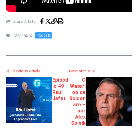
Share Article
Marcado:
Podcast
Previous Article
Next Article
Episód
O
io 49 –
Waterl
Raul
oo de
Jafet
Bolson
aro –
por
Alex
Solnik