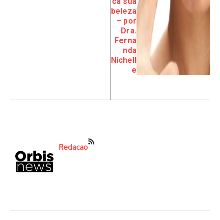
ca sua
beleza
– por
Dra.
Ferna
nda
Nichell
e
Redacao