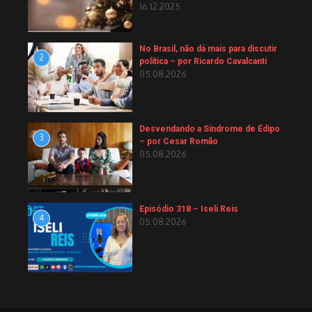
16.12.2025
No Brasil, não dá mais para discutir
2
política – por Ricardo Cavalcanti
05.08.2026
Desvendando a Síndrome de Édipo
3
– por Cesar Romão
05.08.2026
Episódio 318 – Iseli Reis
4
05.08.2026