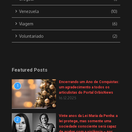
Venezuela
(10)
Viagem
(6)
Voluntariado
(2)
Featured Posts
Encerrando um Ano de Conquistas:
1
um agradecimento a todos os
articulistas do Portal OrbisNews
16.12.2025
Vinte anos da Lei Maria da Penha: a
2
lei protege, mas somente uma
sociedade consciente será capaz
de acabar com a violência – por