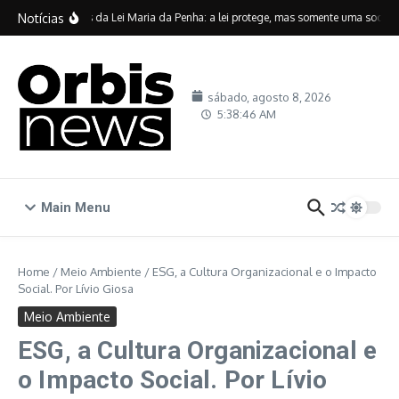
Ir para o conteúdo
Notícias
Vinte anos da Lei Maria da Penha: a lei protege, mas somente uma sociedad
sábado, agosto 8, 2026
5:38:47 AM
Main Menu
Home
/
Meio Ambiente
/
ESG, a Cultura Organizacional e o Impacto
Social. Por Lívio Giosa
Meio Ambiente
ESG, a Cultura Organizacional e
o Impacto Social. Por Lívio