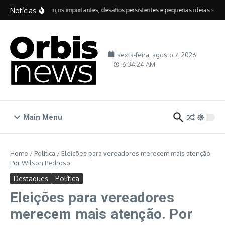
Ir para o conteúdo
Notícias
IDEB: avanços importantes, desafios persistentes e pequenas ideias sobre 
sexta-feira, agosto 7, 2026
6:34:25 AM
Main Menu
Home
/
Política
/
Eleições para vereadores merecem mais atenção.
Por Wilson Pedroso
Destaques
Política
Eleições para vereadores
merecem mais atenção. Por