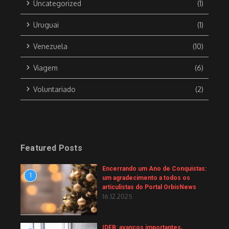
Uncategorized
(1)
Uruguai
(1)
Venezuela
(10)
Viagem
(6)
Voluntariado
(2)
Featured Posts
Encerrando um Ano de Conquistas:
1
um agradecimento a todos os
articulistas do Portal OrbisNews
16.12.2025
IDEB: avanços importantes,