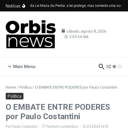
Ir para o conteúdo
Notícias
Vinte anos da Lei Maria da Penha: a lei protege, mas somente uma sociedad
sábado, agosto 8, 2026
2:03:54 AM
Main Menu
Home
/
Política
/
O EMBATE ENTRE PODERES por Paulo Costantini
Política
O EMBATE ENTRE PODERES
por Paulo Costantini
Por
Paulo Costantini
Nenhum comentário
15.03.2024
16:10