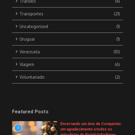
Trânsito
(4)
Transportes
(21)
Uncategorized
(1)
Uruguai
(1)
Venezuela
(10)
Viagem
(6)
Voluntariado
(2)
Featured Posts
Encerrando um Ano de Conquistas:
1
um agradecimento a todos os
articulistas do Portal OrbisNews