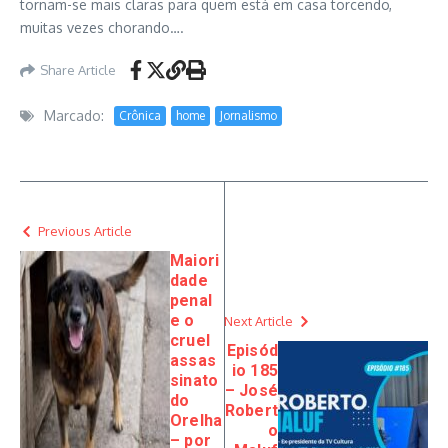
tornam-se mais claras para quem está em casa torcendo,
muitas vezes chorando….
Share Article
Marcado:
Crônica
home
Jornalismo
Previous Article
Maiori
dade
penal
e o
Next Article
cruel
Episód
assas
io 185
sinato
– José
do
Robert
Orelha
o
– por