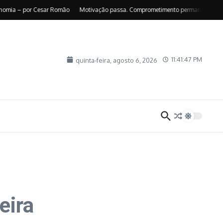
ia – por Cesar Romão
Motivação passa. Comprometimento permanece – por Sue
11:41:48 PM
quinta-feira, agosto 6, 2026
eira