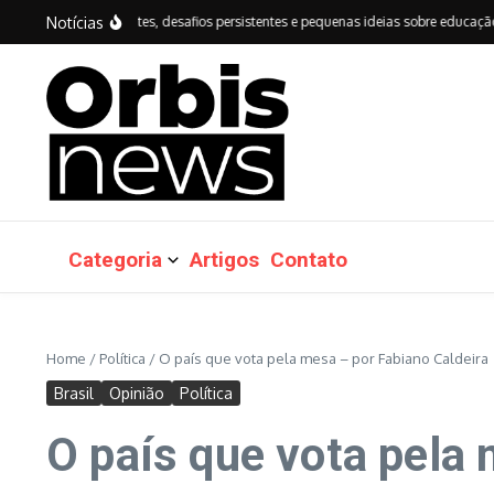
Ir para o conteúdo
Notícias
 avanços importantes, desafios persistentes e pequenas ideias sobre educação do B
Categoria
Artigos
Contato
Home
/
Política
/
O país que vota pela mesa – por Fabiano Caldeira
Brasil
Opinião
Política
O país que vota pela 