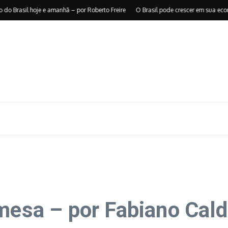
rasil hoje e amanhã – por Roberto Freire
O Brasil pode crescer em sua econom
mesa – por Fabiano Cald