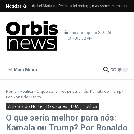
Ir para o conteúdo
Notícias
Vinte anos da Lei Maria da Penha: a lei protege, mas somente uma sociedad
sábado, agosto 8, 2026
4:00:23 AM
Main Menu
Home
/
Política
/
O que seria melhor para nós: Kamala ou Trump?
Por Ronaldo Bianchi
América do Norte
Destaques
EUA
Política
O que seria melhor para nós:
Kamala ou Trump? Por Ronaldo