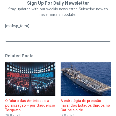
Sign Up For Daily Newsletter
Stay updated with our weekly newsletter. Subscribe now to
never miss an update!
[mc4wp_form]
Related Posts
O futuro das Américas e a
A estratégia de pressão
polarização – por Gaudêncio
naval dos Estados Unidos no
Torquato
Caribe e o de ...
28.11.2025
17.11.2025