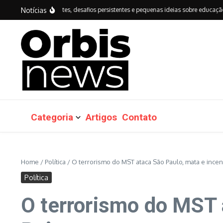
Ir para o conteúdo
Notícias
vanços importantes, desafios persistentes e pequenas ideias sobre educação do Br
Categoria
Artigos
Contato
Home
/
Política
/
O terrorismo do MST ataca São Paulo, mata e incen
Política
O terrorismo do MST 