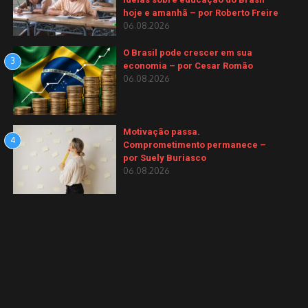
hoje e amanhã – por Roberto Freire
06.08.2026
O Brasil pode crescer em sua
3
economia – por Cesar Romão
06.08.2026
Motivação passa.
4
Comprometimento permanece –
por Suely Buriasco
06.08.2026