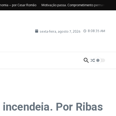
a – por Cesar Romão
Motivação passa. Comprometimento permanece – por Suely
8:08:36 AM
sexta-feira, agosto 7, 2026
 incendeia. Por Ribas