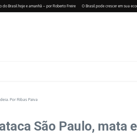
asil hoje e amanhã – por Roberto Freire
O Brasil pode crescer em sua economi
deia. Por Ribas Paiva
ataca São Paulo, mata e