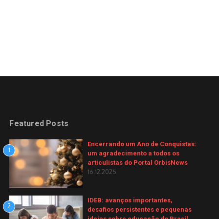
Featured Posts
Encerrando um Ano de Conquistas:
1
um agradecimento a todos os
articulistas do Portal OrbisNews
16.12.2025
IDEB: avanços importantes,
2
desafios persistentes e pequenas
ideias sobre educação do Brasil