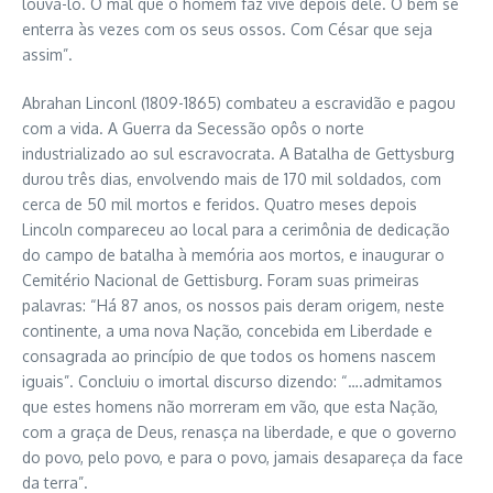
louvá-lo. O mal que o homem faz vive depois dele. O bem se
enterra às vezes com os seus ossos. Com César que seja
assim”.
Abrahan Linconl (1809-1865) combateu a escravidão e pagou
com a vida. A Guerra da Secessão opôs o norte
industrializado ao sul escravocrata. A Batalha de Gettysburg
durou três dias, envolvendo mais de 170 mil soldados, com
cerca de 50 mil mortos e feridos. Quatro meses depois
Lincoln compareceu ao local para a cerimônia de dedicação
do campo de batalha à memória aos mortos, e inaugurar o
Cemitério Nacional de Gettisburg. Foram suas primeiras
palavras: “Há 87 anos, os nossos pais deram origem, neste
continente, a uma nova Nação, concebida em Liberdade e
consagrada ao princípio de que todos os homens nascem
iguais”. Concluiu o imortal discurso dizendo: “….admitamos
que estes homens não morreram em vão, que esta Nação,
com a graça de Deus, renasça na liberdade, e que o governo
do povo, pelo povo, e para o povo, jamais desapareça da face
da terra”.