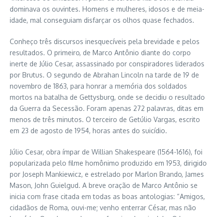
dominava os ouvintes. Homens e mulheres, idosos e de meia-
idade, mal conseguiam disfarçar os olhos quase fechados.
Conheço três discursos inesquecíveis pela brevidade e pelos
resultados. O primeiro, de Marco Antônio diante do corpo
inerte de Júlio Cesar, assassinado por conspiradores liderados
por Brutus. O segundo de Abrahan Lincoln na tarde de 19 de
novembro de 1863, para honrar a memória dos soldados
mortos na batalha de Gettysburg, onde se decidiu o resultado
da Guerra da Secessão. Foram apenas 272 palavras, ditas em
menos de três minutos. O terceiro de Getúlio Vargas, escrito
em 23 de agosto de 1954, horas antes do suicídio.
Júlio Cesar, obra ímpar de Willian Shakespeare (1564-1616), foi
popularizada pelo filme homônimo produzido em 1953, dirigido
por Joseph Mankiewicz, e estrelado por Marlon Brando, James
Mason, John Guielgud. A breve oração de Marco Antônio se
inicia com frase citada em todas as boas antologias: “Amigos,
cidadãos de Roma, ouvi-me; venho enterrar César, mas não