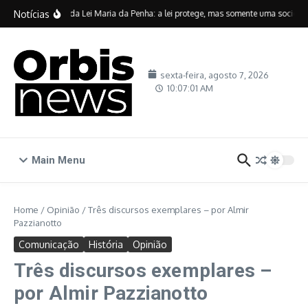
Ir para o conteúdo
Notícias
Vinte anos da Lei Maria da Penha: a lei protege, mas somente uma sociedade
sexta-feira, agosto 7, 2026
10:07:02 AM
Main Menu
Home
/
Opinião
/
Três discursos exemplares – por Almir
Pazzianotto
Comunicação
História
Opinião
Três discursos exemplares –
por Almir Pazzianotto