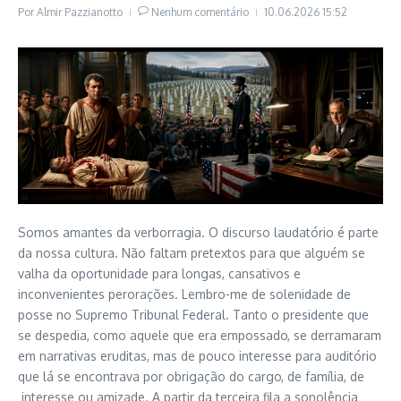
Por
Almir Pazzianotto
Nenhum comentário
10.06.2026
15:52
Somos amantes da verborragia. O discurso laudatório é parte
da nossa cultura. Não faltam pretextos para que alguém se
valha da oportunidade para longas, cansativos e
inconvenientes perorações. Lembro-me de solenidade de
posse no Supremo Tribunal Federal. Tanto o presidente que
se despedia, como aquele que era empossado, se derramaram
em narrativas eruditas, mas de pouco interesse para auditório
que lá se encontrava por obrigação do cargo, de família, de
interesse ou amizade. A partir da terceira fila a sonolência