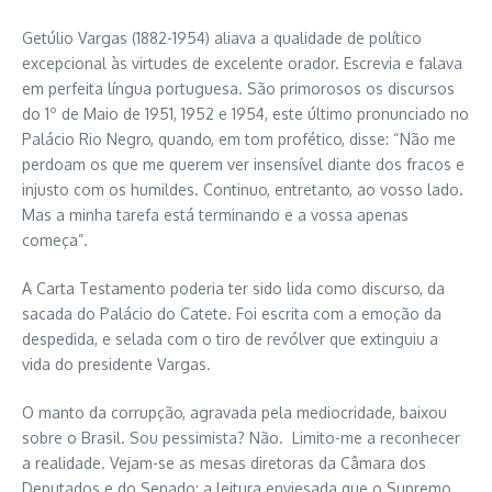
Getúlio Vargas (1882-1954) aliava a qualidade de político
excepcional às virtudes de excelente orador. Escrevia e falava
em perfeita língua portuguesa. São primorosos os discursos
do 1º de Maio de 1951, 1952 e 1954, este último pronunciado no
Palácio Rio Negro, quando, em tom profético, disse: “Não me
perdoam os que me querem ver insensível diante dos fracos e
injusto com os humildes. Continuo, entretanto, ao vosso lado.
Mas a minha tarefa está terminando e a vossa apenas
começa”.
A Carta Testamento poderia ter sido lida como discurso, da
sacada do Palácio do Catete. Foi escrita com a emoção da
despedida, e selada com o tiro de revólver que extinguiu a
vida do presidente Vargas.
O manto da corrupção, agravada pela mediocridade, baixou
sobre o Brasil. Sou pessimista? Não. Limito-me a reconhecer
a realidade. Vejam-se as mesas diretoras da Câmara dos
Deputados e do Senado; a leitura enviesada que o Supremo