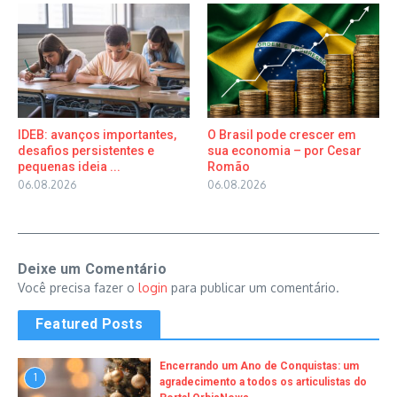
IDEB: avanços importantes,
O Brasil pode crescer em
desafios persistentes e
sua economia – por Cesar
pequenas ideia ...
Romão
06.08.2026
06.08.2026
Deixe um Comentário
Você precisa fazer o
login
para publicar um comentário.
Featured Posts
Encerrando um Ano de Conquistas: um
1
agradecimento a todos os articulistas do