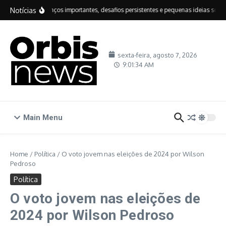
Ir para o conteúdo
Notícias
IDEB: avanços importantes, desafios persistentes e pequenas ideias sobre 
sexta-feira, agosto 7, 2026
9:01:35 AM
Main Menu
Home
/
Política
/
O voto jovem nas eleições de 2024 por Wilson
Pedroso
Política
O voto jovem nas eleições de
2024 por Wilson Pedroso