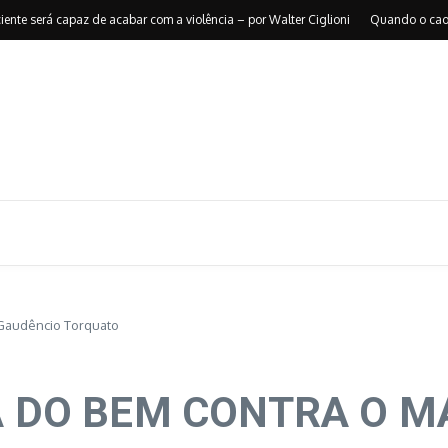
será capaz de acabar com a violência – por Walter Ciglioni
Quando o caos reor
audêncio Torquato
 DO BEM CONTRA O MAL