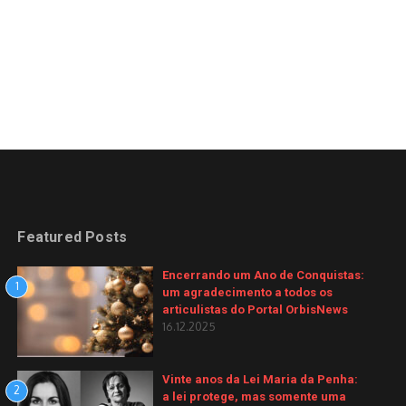
Featured Posts
Encerrando um Ano de Conquistas:
1
um agradecimento a todos os
articulistas do Portal OrbisNews
16.12.2025
Vinte anos da Lei Maria da Penha:
2
a lei protege, mas somente uma