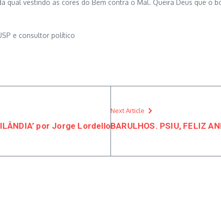
ada qual vestindo as cores do Bem contra o Mal. Queira Deus que o 
USP e consultor político
Next Article
ÂNDIA’ por Jorge Lordello
BARULHOS. PSIU, FELIZ ANI