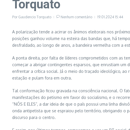
Torquato
Por
Gaudencio Torquato
Nenhum comentário
19.01.2024
15:44
A polarização tende a acirrar os ânimos eleitorais nos próxim
posições ganhou volume na esteira das bandas que, há tempos
desfraldado, ao longo de anos, a bandeira vermelha com a e
A ponta direita, por falta de líderes comprometidos com as t
começar a abrigar contingentes esparsos, que enrustiam um d
enfrentar a crítica social. Já o meio do traçado ideológico, a
estação e pulam fora em outra.
Tal conformação ficou gravada na consciência nacional. O fat
manifestações do petismo em favor do socialismo, e o recorre
“NÓS E ELES”, a dar ideia de que o país possui uma linha div
onda antipetista que se espraiou pelo território, obrigando o p
discurso para o centro.