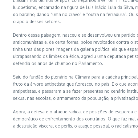
E assim, nos últimos tempos, começamos a ver um PT social-d
lulopetismo, encarnado na figura de Luiz Inácio Lula da Silva,
do baralho, dando “uma no cravo” e “outra na ferradura”. Ou s
o apoio desses setores.
Dentro dessa paisagem, nasceu e se desenvolveu um partido de
anticomunistas e, de certa forma, polos revoltados contra o 
tinha uma das piores imagens da galeria política, eis que espa
ultrapassando os limites da ética, agrediu uma deputada peti
defendia os anos de chumbo no Parlamento.
Saiu do fundão do plenário na Câmara para a cadeira principal 
fruto da árvore antipetista que floresceu no país. E o que ac
antipetistas, e passaram a se fazer presentes no cenário insti
sexual nas escolas, o armamento da população, a privatização
Agora, a defesa e o ataque radical de posições de esquerda e 
democrático de enfrentamento dos contrários. O que faz mal 
a destruição visceral de perfis, o ataque pessoal, o radicali