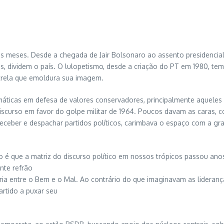
os meses. Desde a chegada de Jair Bolsonaro ao assento presidencial 
, dividem o país. O lulopetismo, desde a criação do PT em 1980, te
strela que emoldura sua imagem.
emáticas em defesa de valores conservadores, principalmente aqueles
iscurso em favor do golpe militar de 1964. Poucos davam as caras, 
o receber e despachar partidos políticos, carimbava o espaço com a gr
o é que a matriz do discurso político em nossos trópicos passou ano
nte refrão
isória entre o Bem e o Mal. Ao contrário do que imaginavam as lider
artido a puxar seu