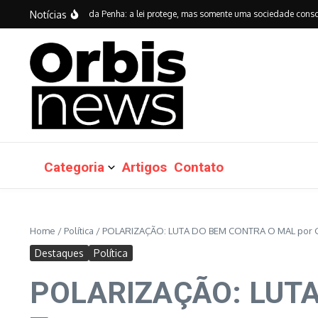
Ir para o conteúdo
Notícias
anos da Lei Maria da Penha: a lei protege, mas somente uma sociedade consciente 
Categoria
Artigos
Contato
Home
/
Política
/
POLARIZAÇÃO: LUTA DO BEM CONTRA O MAL por G
Destaques
Política
POLARIZAÇÃO: LUTA