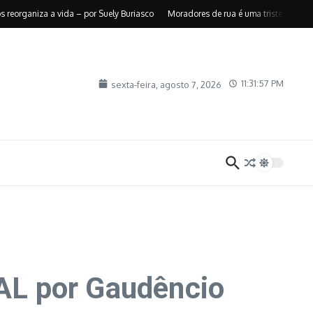
ganiza a vida – por Suely Buriasco
Moradores de rua é uma triste realidade –
11:31:58 PM
sexta-feira, agosto 7, 2026
 por Gaudêncio