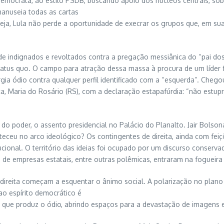
emocrata, ao estilo PSDB, buscando apoio dos núcleos centrais, so
 manuseia todas as cartas
eja, Lula não perde a oportunidade de execrar os grupos que, em sua
 indignados e revoltados contra a pregação messiânica do “pai dos p
status quo. O campo para atração dessa massa à procura de um líder 
rgia ódio contra qualquer perfil identificado com a “esquerda”. Cheg
sta, Maria do Rosário (RS), com a declaração estapafúrdia: “não est
do poder, o assento presidencial no Palácio do Planalto. Jair Bolson
onteceu no arco ideológico? Os contingentes de direita, ainda com fe
tucional. O território das ideias foi ocupado por um discurso conserv
 de empresas estatais, entre outras polêmicas, entraram na fogueira
direita começam a esquentar o ânimo social. A polarização no plano 
ao espírito democrático é
smo que produz o ódio, abrindo espaços para a devastação de imagens 