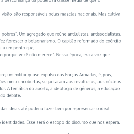
b a desconfiança da poderosa classe média de que o
 visão, são responsáveis pelas mazelas nacionais. Mas cultiva
obres”. Um agregado que reúne antilulistas, antissocialistas,
fez florescer o bolsonarismo. O capitão reformado do exército
ou a um ponto que,
upro porque você não merece”. Nessa época, era a voz que
aro, um militar quase expulso das Forças Armadas, é, pois,
ições meio encobertas, se juntaram aos revoltosos, aos núcleos
ador. A temática do aborto, a ideologia de gêneros, a educação
 do debate.
das ideias até poderia fazer bem por representar o ideal
e identidades. Esse será o escopo do discurso que nos espera.