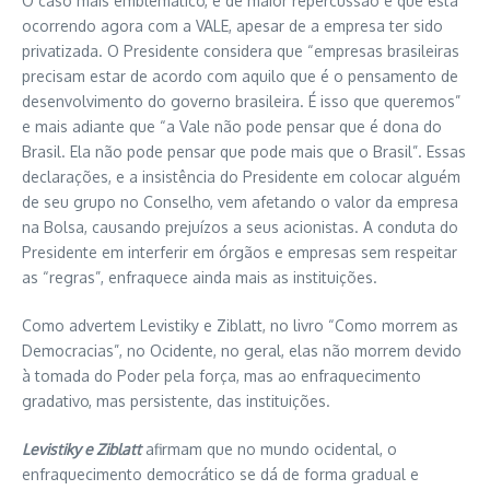
O caso mais emblemático, e de maior repercussão é que está
ocorrendo agora com a VALE, apesar de a empresa ter sido
privatizada. O Presidente considera que “empresas brasileiras
precisam estar de acordo com aquilo que é o pensamento de
desenvolvimento do governo brasileira. É isso que queremos”
e mais adiante que “a Vale não pode pensar que é dona do
Brasil. Ela não pode pensar que pode mais que o Brasil”. Essas
declarações, e a insistência do Presidente em colocar alguém
de seu grupo no Conselho, vem afetando o valor da empresa
na Bolsa, causando prejuízos a seus acionistas. A conduta do
Presidente em interferir em órgãos e empresas sem respeitar
as “regras”, enfraquece ainda mais as instituições.
Como advertem Levistiky e Ziblatt, no livro “Como morrem as
Democracias”, no Ocidente, no geral, elas não morrem devido
à tomada do Poder pela força, mas ao enfraquecimento
gradativo, mas persistente, das instituições.
L
evistiky e Ziblatt
afirmam que no mundo ocidental, o
enfraquecimento democrático se dá de forma gradual e