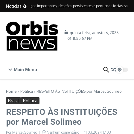
Ir para o conteúdo
Notícias
IDEB: avanços importantes, desafios persistentes e pequenas ideias sobre e
quinta-feira, agosto 6, 2026
11:55:57 PM
Main Menu
Home
/
Política
/
RESPEITO ÀS INSTITUIÇÕES por Marcel Solimeo
Brasil
Política
RESPEITO ÀS INSTITUIÇÕES
por Marcel Solimeo
Por
Marcel Solimeo
Nenhum comentário
11.03.2024
17:03