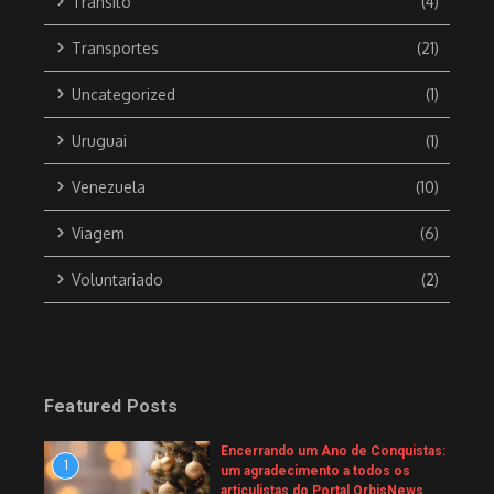
Trânsito
(4)
Transportes
(21)
Uncategorized
(1)
Uruguai
(1)
Venezuela
(10)
Viagem
(6)
Voluntariado
(2)
Featured Posts
Encerrando um Ano de Conquistas:
1
um agradecimento a todos os
articulistas do Portal OrbisNews