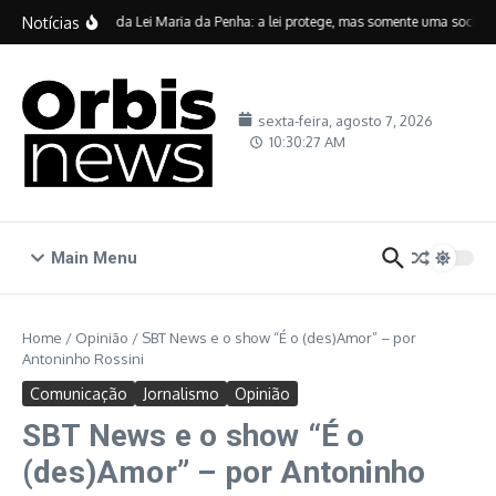
Ir para o conteúdo
Notícias
Vinte anos da Lei Maria da Penha: a lei protege, mas somente uma sociedade
sexta-feira, agosto 7, 2026
10:30:28 AM
Main Menu
Home
/
Opinião
/
SBT News e o show “É o (des)Amor” – por
Antoninho Rossini
Comunicação
Jornalismo
Opinião
SBT News e o show “É o
(des)Amor” – por Antoninho