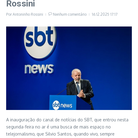
Rossini
Por
Antoninho Rossini
Nenhum comentário
16.12.2025
17:17
A inauguração do canal de notícias do SBT, que entrou nesta
segunda-feira no ar é uma busca de mais espaço no
telejornalismo, que Silvio Santos, quando vivo, sempre