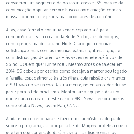
considerou um segmento de pouco interesse. SS, mestre da
comunicação popular, sempre buscou aproximação com as
massas por meio de programas populares de auditório.
Aliás, esse formato continua sendo copiado até pela
concorrência – veja o caso da Rede Globo, aos domingos,
com o programa de Luciano Huck. Claro que com mais
sofisticação, mas com as mesmas palmas, gritarias, gags e
com distribuição de prêmios – às vezes remete até à voz de
SS no ‘…Quem quer Dinheiro!!’ . Mesmo antes de falecer em
2014, SS deixou por escrito como desejava manter seu legado
à família, especialmente às três filhas, cuja missão era manter
o SBT vivo no seu nicho. A atualmente, no entanto, decidiu-se
partir para o telejornalismo. Montou uma equipe e deu um
nome nada criativo – neste caso o SBT News, lembra outros
como Globo News; Jovem Pan; CNN…
Ainda é muito cedo para se fazer um diagnóstico adequado
sobre o programa, até porque a Lei de Murphy profetisa que o
que tem que dar errado dará mesmo – as fisionomias, as