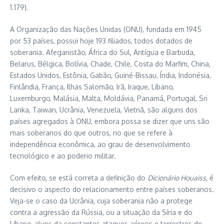
1.179).
A Organização das Nações Unidas (ONU), fundada em 1945
por 53 países, possui hoje 193 filiados, todos dotados de
soberania. Afeganistão, África do Sul, Antígua e Barbuda,
Belarus, Bélgica, Bolívia, Chade, Chile, Costa do Marfim, China,
Estados Unidos, Estônia, Gabão, Guiné-Bissau, Índia, Indonésia,
Finlândia, França, Ilhas Salomão, Irã, Iraque, Líbano,
Luxemburgo, Malásia, Malta, Moldávia, Panamá, Portugal, Sri
Lanka, Taiwan, Ucrânia, Venezuela, Vietnã, são alguns dos
países agregados à ONU, embora possa se dizer que uns são
mais soberanos do que outros, no que se refere à
independência econômica, ao grau de desenvolvimento
tecnológico e ao poderio militar.
Com efeito, se está correta a definição do
Dicionário Houaiss
, é
decisivo o aspecto do relacionamento entre países soberanos.
Veja-se o caso da Ucrânia, cuja soberania não a protege
contra a agressão da Rússia, ou a situação da Síria e do
Líbano, alvos da constantes ataques aéreos e terrestres de