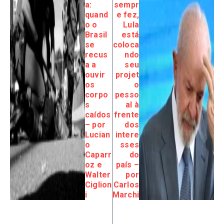
a:
sempr
quand
e fez,
o o
Lula
Brasil
está
se
coloca
recus
ndo
a a
seu
ouvir
projet
os
o
corpo
pesso
s
al à
caídos
frente
– por
dos
Lucian
intere
o
sses
Caparr
do
oz e
país –
Walter
por
Ciglion
Carlos
i
Marchi