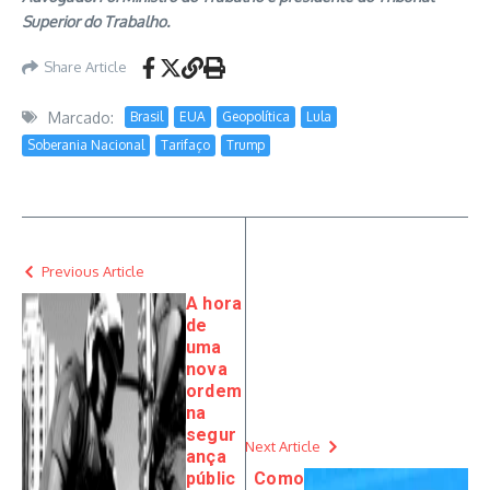
Superior do Trabalho.
Share Article
Marcado:
Brasil
EUA
Geopolítica
Lula
Soberania Nacional
Tarifaço
Trump
Previous Article
A hora
de
uma
nova
ordem
na
segur
Next Article
ança
públic
Como