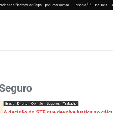
ndo a Síndrome de Édipo – por Cesar Romão
Episódio 318 – Iseli Reis
O pes
 Seguro
Brasil
Direito
Opinião
Seguros
Trabalho
A decisão do STF que devolve justiça ao cálc