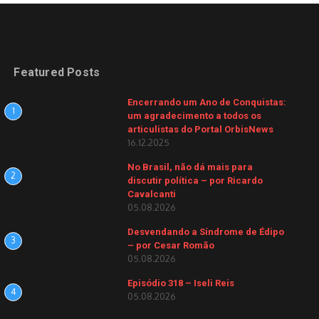
Featured Posts
Encerrando um Ano de Conquistas:
1
um agradecimento a todos os
articulistas do Portal OrbisNews
16.12.2025
No Brasil, não dá mais para
2
discutir política – por Ricardo
Cavalcanti
05.08.2026
Desvendando a Síndrome de Édipo
3
– por Cesar Romão
05.08.2026
Episódio 318 – Iseli Reis
4
05.08.2026