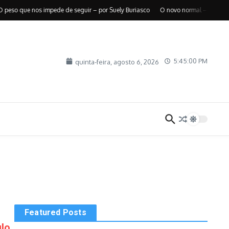
o que nos impede de seguir – por Suely Buriasco
O novo normal – por Roberto
5:45:01 PM
quinta-feira, agosto 6, 2026
Featured Posts
ulo