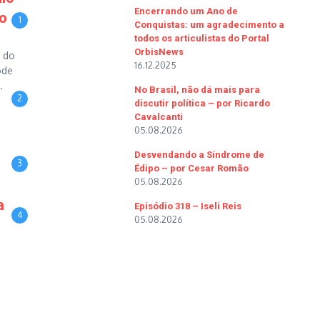
Encerrando um Ano de
io
1
Conquistas: um agradecimento a
todos os articulistas do Portal
OrbisNews
o do
16.12.2025
ode
.
No Brasil, não dá mais para
2
discutir política – por Ricardo
Cavalcanti
05.08.2026
Desvendando a Síndrome de
3
Édipo – por Cesar Romão
05.08.2026
a
Episódio 318 – Iseli Reis
4
05.08.2026