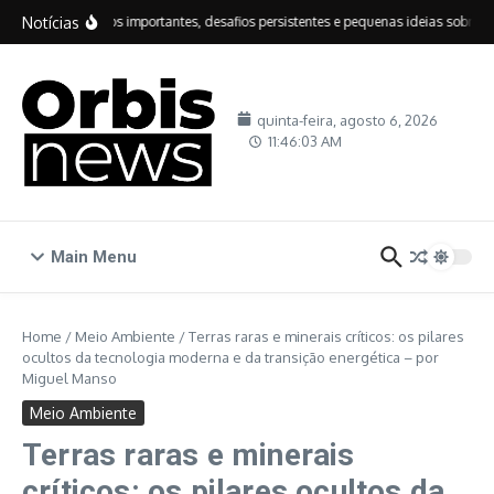
Ir para o conteúdo
Notícias
IDEB: avanços importantes, desafios persistentes e pequenas ideias sobre educ
quinta-feira, agosto 6, 2026
11:46:05 AM
Main Menu
Home
/
Meio Ambiente
/
Terras raras e minerais críticos: os pilares
ocultos da tecnologia moderna e da transição energética – por
Miguel Manso
Meio Ambiente
Terras raras e minerais
críticos: os pilares ocultos da