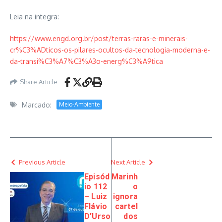
Leia na integra:
https://www.engd.org.br/post/terras-raras-e-minerais-
cr%C3%ADticos-os-pilares-ocultos-da-tecnologia-moderna-e-
da-transi%C3%A7%C3%A3o-energ%C3%A9tica
Share Article
Marcado:
Meio-Ambiente
Previous Article
Next Article
Episód
Marinh
io 112
o
– Luiz
ignora
Flávio
cartel
D’Urso
dos