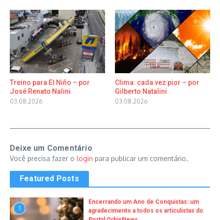
Treino para El Niño – por
Clima: cada vez pior – por
José Renato Nalini
Gilberto Natalini
03.08.2026
03.08.2026
Deixe um Comentário
Você precisa fazer o
login
para publicar um comentário.
Featured Posts
Encerrando um Ano de Conquistas: um
1
agradecimento a todos os articulistas do
Portal OrbisNews