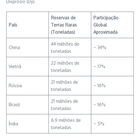
Disprósio (Dy).
Reservas de
Participação
País
Terras Raras
Global
(Toneladas)
Aproximada
44 milhões de
China
~ 34%
toneladas
22 milhões de
Vietnã
~ 17%
toneladas
21 milhões de
Rússia
~ 16%
toneladas
21 milhões de
Brasil
~ 16%
toneladas
6,9 milhões de
Índia
~ 5%
toneladas