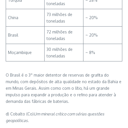
Turquia
~ 28%
toneladas
73 milhões de
China
~ 20%
toneladas
72 milhões de
Brasil
~ 20%
toneladas
30 milhões de
Moçambique
~ 8%
toneladas
O Brasil é o 3º maior detentor de reservas de grafita do
mundo, com depósitos de alta qualidade no estado da Bahia e
em Minas Gerais. Assim como com o lítio, há um grande
impulso para expandir a produção e o refino para atender à
demanda das fábricas de baterias.
d) Cobalto (Co)
Um mineral crítico com sérias questões
geopolíticas.