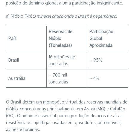
posição de domínio global a uma participação insignificante.
a) Nióbio (Nb)
O mineral crítico onde o Brasil é hegemônico.
Reservas de
Participação
País
Nióbio
Global
(Toneladas)
Aproximada
16 milhões de
Brasil
~ 95%
toneladas
~ 700 mil
Austrália
~ 4%
toneladas
O Brasil detém um monopólio virtual das reservas mundiais de
nióbio, concentradas principalmente em Araxá (MG) e Catalão
(GO). O nióbio é essencial para a produção de aços de alta
resistência e superligas usadas em gasodutos, automóveis,
aviões e turbinas.