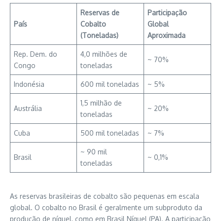
Reservas de
Participação
País
Cobalto
Global
(Toneladas)
Aproximada
Rep. Dem. do
4,0 milhões de
~ 70%
Congo
toneladas
Indonésia
600 mil toneladas
~ 5%
1,5 milhão de
Austrália
~ 20%
toneladas
Cuba
500 mil toneladas
~ 7%
~ 90 mil
Brasil
~ 0,1%
toneladas
As reservas brasileiras de cobalto são pequenas em escala
global. O cobalto no Brasil é geralmente um subproduto da
produção de níquel, como em Brasil Níquel (PA). A participação