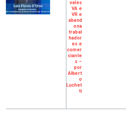
vales
VA e
VR e
aband
ona
trabal
hador
es e
comer
ciante
s –
por
Albert
o
Luchet
ti