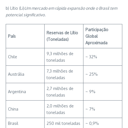
b) Lítio (Li)
Um mercado em rápida expansão onde o Brasil tem
potencial significativo.
Participação
Reservas de Lítio
País
Global
(Toneladas)
Aproximada
9,3 milhões de
Chile
~ 32%
toneladas
7,3 milhões de
Austrália
~ 25%
toneladas
2,7 milhões de
Argentina
~ 9%
toneladas
2,0 milhões de
China
~ 7%
toneladas
Brasil
250 mil toneladas
~ 0,9%