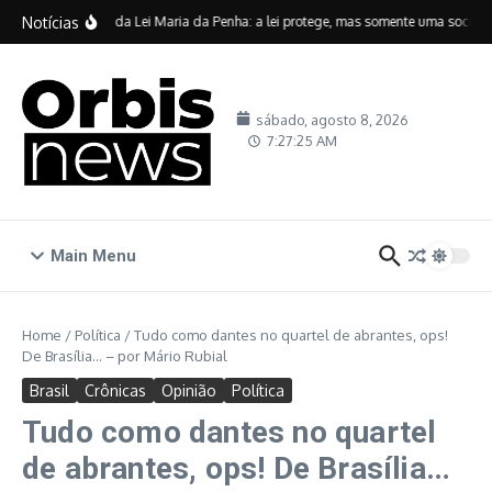
Ir para o conteúdo
Notícias
Vinte anos da Lei Maria da Penha: a lei protege, mas somente uma sociedade
sábado, agosto 8, 2026
7:27:26 AM
Main Menu
Home
/
Política
/
Tudo como dantes no quartel de abrantes, ops!
De Brasília… – por Mário Rubial
Brasil
Crônicas
Opinião
Política
Tudo como dantes no quartel
de abrantes, ops! De Brasília…