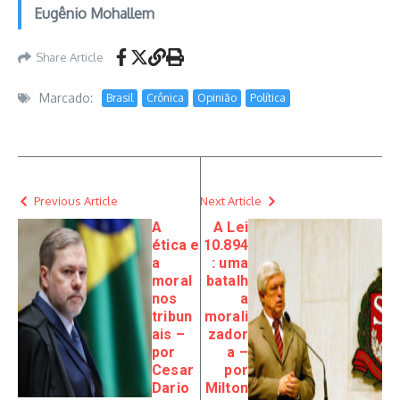
Eugênio Mohallem
Share Article
Marcado:
Brasil
Crônica
Opinião
Política
Previous Article
Next Article
A
A Lei
ética e
10.894
a
: uma
moral
batalh
nos
a
tribun
morali
ais –
zador
por
a –
Cesar
por
Dario
Milton