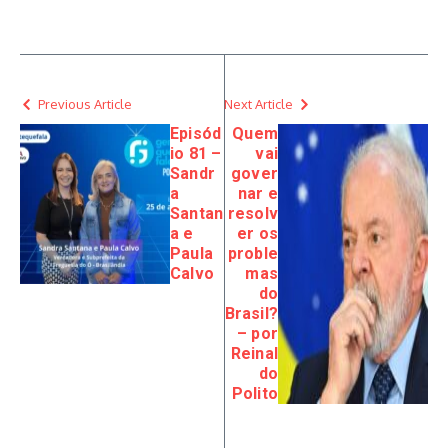
Previous Article
Next Article
Episód
Quem
io 81 –
vai
Sandr
gover
a
nar e
Santan
resolv
a e
er os
Paula
proble
Calvo
mas
do
Brasil?
– por
Reinal
do
Polito