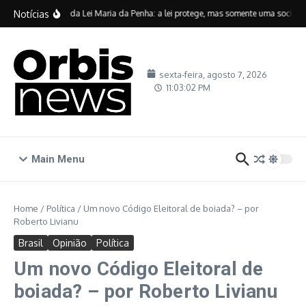
Ir para o conteúdo
Notícias
Vinte anos da Lei Maria da Penha: a lei protege, mas somente uma sociedade
sexta-feira, agosto 7, 2026
11:03:03 PM
Main Menu
Home
/
Política
/
Um novo Código Eleitoral de boiada? – por
Roberto Livianu
Brasil
Opinião
Política
Um novo Código Eleitoral de
boiada? – por Roberto Livianu