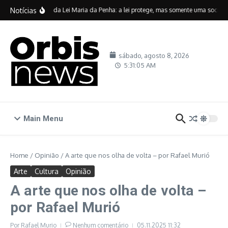
Ir para o conteúdo
Notícias
Vinte anos da Lei Maria da Penha: a lei protege, mas somente uma sociedad
sábado, agosto 8, 2026
5:31:06 AM
Main Menu
Home
/
Opinião
/
A arte que nos olha de volta – por Rafael Murió
Arte
Cultura
Opinião
A arte que nos olha de volta –
por Rafael Murió
Por
Rafael Murio
Nenhum comentário
05.11.2025
11:32