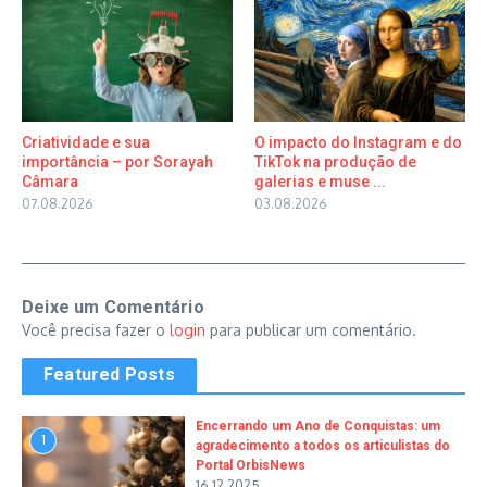
Criatividade e sua
O impacto do Instagram e do
importância – por Sorayah
TikTok na produção de
Câmara
galerias e muse ...
07.08.2026
03.08.2026
Deixe um Comentário
Você precisa fazer o
login
para publicar um comentário.
Featured Posts
Encerrando um Ano de Conquistas: um
1
agradecimento a todos os articulistas do
Portal OrbisNews
16.12.2025