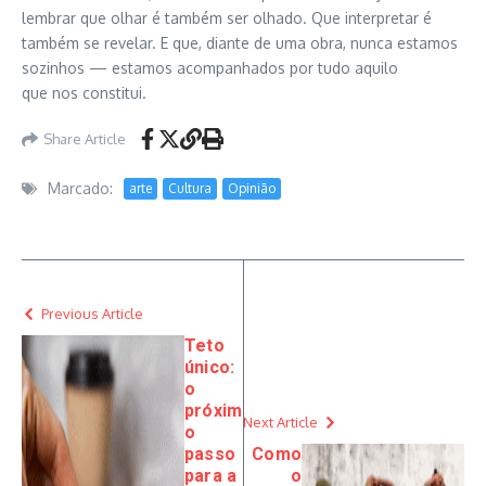
lembrar que olhar é também ser olhado. Que interpretar é
também se revelar. E que, diante de uma obra, nunca estamos
sozinhos — estamos acompanhados por tudo aquilo
que nos constitui.
Share Article
Marcado:
arte
Cultura
Opinião
Previous Article
Teto
único:
o
próxim
Next Article
o
passo
Como
para a
o