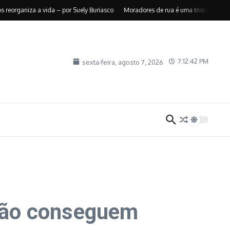
aniza a vida – por Suely Buriasco
Moradores de rua é uma triste realidade – 
7:12:43 PM
sexta-feira, agosto 7, 2026
não conseguem