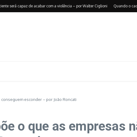
erá capaz de acabar com a violência – por Walter Ciglioni
Quando o caos reorg
 conseguem esconder – por João Roncati
õe o que as empresas 