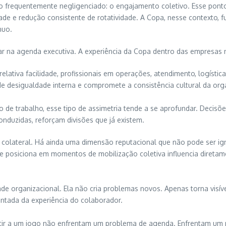
o frequentemente negligenciado: o engajamento coletivo. Esse pont
de e redução consistente de rotatividade. A Copa, nesse contexto,
nuo.
trar na agenda executiva. A experiência da Copa dentro das empresa
ativa facilidade, profissionais em operações, atendimento, logística
 de desigualdade interna e compromete a consistência cultural da org
de trabalho, esse tipo de assimetria tende a se aprofundar. Decisões
nduzidas, reforçam divisões que já existem.
 colateral. Há ainda uma dimensão reputacional que não pode ser i
se posiciona em momentos de mobilização coletiva influencia diret
 organizacional. Ela não cria problemas novos. Apenas torna visíveis
ntada da experiência do colaborador.
stir a um jogo não enfrentam um problema de agenda. Enfrentam um p