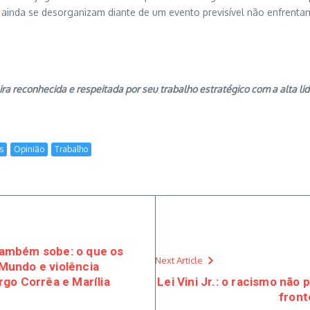
 ainda se desorganizam diante de um evento previsível não enfrent
eira reconhecida e respeitada por seu trabalho estratégico com a alta
s
Opinião
Trabalho
 também sobe: o que os
Next Article
Mundo e violência
go Corrêa e Marília
Lei Vini Jr.: o racismo não
front