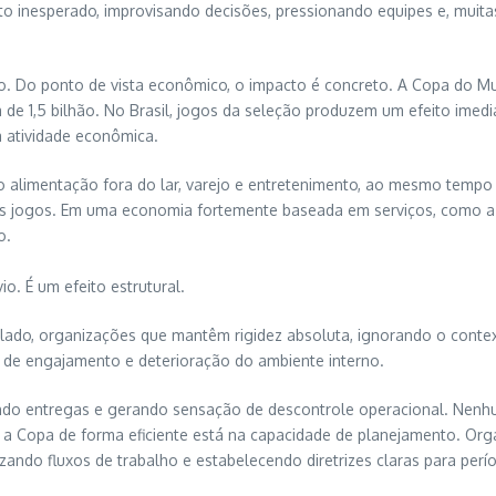
to inesperado, improvisando decisões, pressionando equipes e, mui
o. Do ponto de vista econômico, o impacto é concreto. A Copa do M
de 1,5 bilhão. No Brasil, jogos da seleção produzem um efeito imed
a atividade econômica.
 alimentação fora do lar, varejo e entretenimento, ao mesmo tempo
dos jogos. Em uma economia fortemente baseada em serviços, como a b
o.
. É um efeito estrutural.
do, organizações que mantêm rigidez absoluta, ignorando o contexto
a de engajamento e deterioração do ambiente interno.
endo entregas e gerando sensação de descontrole operacional. Nenhu
a Copa de forma eficiente está na capacidade de planejamento. Or
izando fluxos de trabalho e estabelecendo diretrizes claras para per