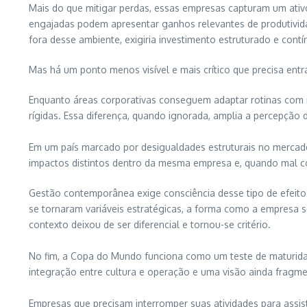
Mais do que mitigar perdas, essas empresas capturam um ativ
engajadas podem apresentar ganhos relevantes de produtivida
fora desse ambiente, exigiria investimento estruturado e contí
Mas há um ponto menos visível e mais crítico que precisa en
Enquanto áreas corporativas conseguem adaptar rotinas com rel
rígidas. Essa diferença, quando ignorada, amplia a percepção
Em um país marcado por desigualdades estruturais no mercado 
impactos distintos dentro da mesma empresa e, quando mal co
Gestão contemporânea exige consciência desse tipo de efeito
se tornaram variáveis estratégicas, a forma como a empresa 
contexto deixou de ser diferencial e tornou-se critério.
No fim, a Copa do Mundo funciona como um teste de maturidade
integração entre cultura e operação e uma visão ainda fragme
Empresas que precisam interromper suas atividades para assi