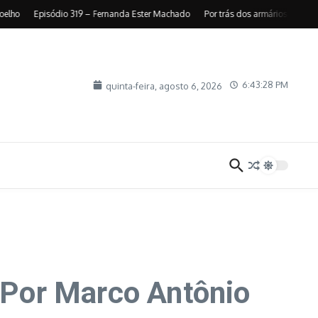
Episódio 319 – Fernanda Ester Machado
Por trás dos armários cheios: por
6:43:29 PM
quinta-feira, agosto 6, 2026
. Por Marco Antônio