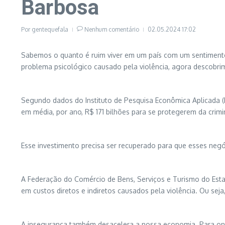
Barbosa
Por
gentequefala
Nenhum comentário
02.05.2024
17:02
Sabemos o quanto é ruim viver em um país com um sentimento 
problema psicológico causado pela violência, agora descobr
Segundo dados do Instituto de Pesquisa Econômica Aplicada (I
em média, por ano, R$ 171 bilhões para se protegerem da crim
Esse investimento precisa ser recuperado para que esses ne
A Federação do Comércio de Bens, Serviços e Turismo do Esta
em custos diretos e indiretos causados pela violência. Ou 
A insegurança também desacelera a nossa economia. Para ond