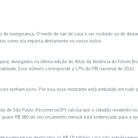
de insegurança. O medo de sair de casa e ser roubado ou de deixar
imos como ela impacta diretamente no nosso bolso.
pea), divulgados na última edição do Atlas da Violência do Fórum Bra
inalidade. Esse número corresponde a 1,7% do PIB nacional de 2022.
gócios tenham lucro. Por isso, esse montante está embutido em tud
do de São Paulo (FecomercioSP) calcula que o cidadão residente no
seja, quase R$ 380 do seu orçamento mensal está endereçado para a 
e poderiam ser destinados os R$ 171 bilhões caso não estivéssemos