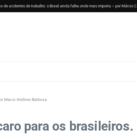
acidentes de trabalho: o Brasil ainda falha onde mais importa – por Márcio Coelho
 Por Marco Antônio Barbosa
aro para os brasileiros