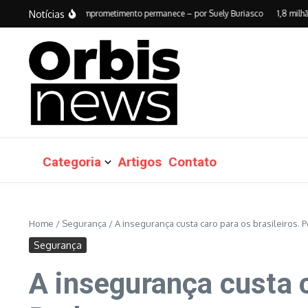
Ir para o conteúdo
Notícias
vação passa. Comprometimento permanece – por Suely Buriasco
1,8 milhão de 
Categoria
Artigos
Contato
Home
/
Segurança
/
A insegurança custa caro para os brasileiros.
Segurança
A insegurança custa c