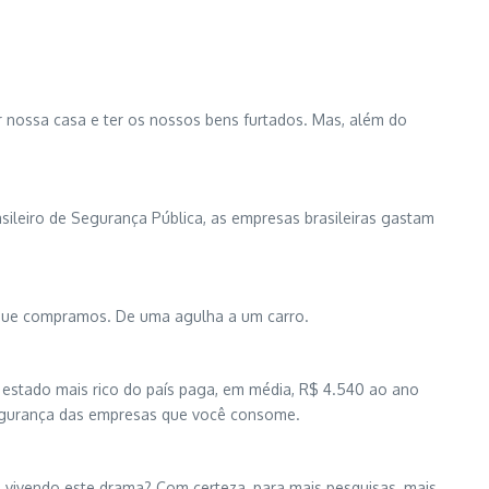
 nossa casa e ter os nossos bens furtados. Mas, além do
sileiro de Segurança Pública, as empresas brasileiras gastam
o que compramos. De uma agulha a um carro.
 estado mais rico do país paga, em média, R$ 4.540 ao ano
segurança das empresas que você consome.
 vivendo este drama? Com certeza, para mais pesquisas, mais