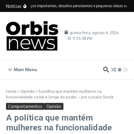
Ir para o conteúdo
Notícias
IDEB: avanços importantes, desafios persistentes e pequenas ideias sobre e
quinta-feira, agosto 6, 2026
11:55:38 PM
Main Menu
Home
/
Opinião
/
A política que mantém mulheres na
funcionalidade social e longe do poder – por Luciana Sonck
Comportamentos
Opinião
A política que mantém
mulheres na funcionalidade