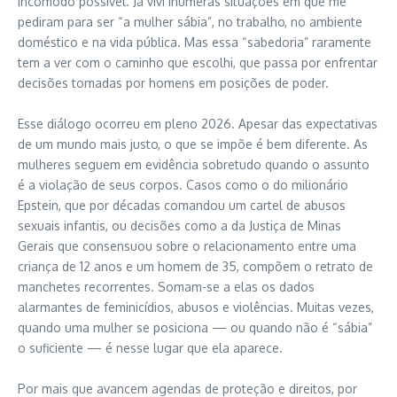
incômodo possível. Já vivi inúmeras situações em que me
pediram para ser “a mulher sábia”, no trabalho, no ambiente
doméstico e na vida pública. Mas essa “sabedoria” raramente
tem a ver com o caminho que escolhi, que passa por enfrentar
decisões tomadas por homens em posições de poder.
Esse diálogo ocorreu em pleno 2026. Apesar das expectativas
de um mundo mais justo, o que se impõe é bem diferente. As
mulheres seguem em evidência sobretudo quando o assunto
é a violação de seus corpos. Casos como o do milionário
Epstein, que por décadas comandou um cartel de abusos
sexuais infantis, ou decisões como a da Justiça de Minas
Gerais que consensuou sobre o relacionamento entre uma
criança de 12 anos e um homem de 35, compõem o retrato de
manchetes recorrentes. Somam-se a elas os dados
alarmantes de feminicídios, abusos e violências. Muitas vezes,
quando uma mulher se posiciona — ou quando não é “sábia”
o suficiente — é nesse lugar que ela aparece.
Por mais que avancem agendas de proteção e direitos, por