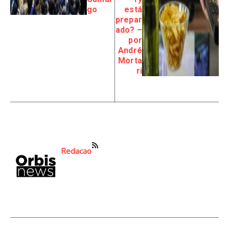
go
está
prepar
ado? –
por
André
Morta
ri
Redacao