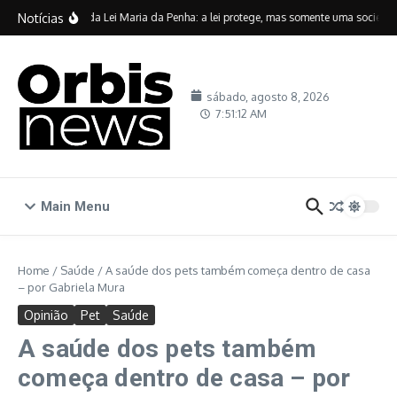
Ir para o conteúdo
Notícias
Vinte anos da Lei Maria da Penha: a lei protege, mas somente uma sociedade 
sábado, agosto 8, 2026
7:51:13 AM
Main Menu
Home
/
Saúde
/
A saúde dos pets também começa dentro de casa
– por Gabriela Mura
Opinião
Pet
Saúde
A saúde dos pets também
começa dentro de casa – por