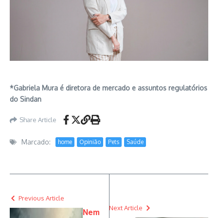
*Gabriela Mura é diretora de mercado e assuntos regulatórios
do Sindan
Share Article
Marcado:
home
Opinião
Pets
Saúde
Previous Article
Next Article
Nem