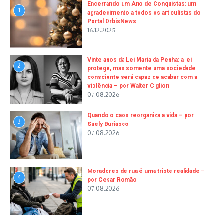
Encerrando um Ano de Conquistas: um
1
agradecimento a todos os articulistas do
Portal OrbisNews
16.12.2025
Vinte anos da Lei Maria da Penha: a lei
2
protege, mas somente uma sociedade
consciente será capaz de acabar com a
violência – por Walter Ciglioni
07.08.2026
Quando o caos reorganiza a vida – por
3
Suely Buriasco
07.08.2026
Moradores de rua é uma triste realidade –
4
por Cesar Romão
07.08.2026