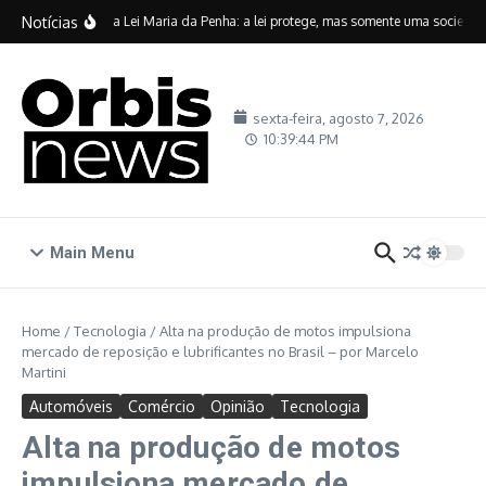
Ir para o conteúdo
Notícias
Vinte anos da Lei Maria da Penha: a lei protege, mas somente uma sociedade c
sexta-feira, agosto 7, 2026
10:39:45 PM
Main Menu
Home
/
Tecnologia
/
Alta na produção de motos impulsiona
mercado de reposição e lubrificantes no Brasil – por Marcelo
Martini
Automóveis
Comércio
Opinião
Tecnologia
Alta na produção de motos
impulsiona mercado de