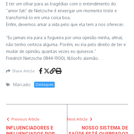
E ter um olhar para as tragédias com o entendimento do
“amor fati” de Nietzsche é enxergar um momento triste e
transformá-lo em uma coisa boa.
Enfim, devemos amar a vida pelo que ela tem a nos oferecer.
“Eu jamais iria para a fogueira por uma opinião minha, afinal,
não tenho certeza alguma. Porém, eu iria pelo direito de ter e
mudar de opinião, quantas vezes eu quisesse.”
Friedrich Nietzsche (1844-1900), filósofo alemão.
Share Article
Marcado:
Destaques
Previous Article
Next Article
INFLUENCIADORES E
NOSSO SISTEMA DE
INFLUENCIADOS POR
SAÚDE ESTÁ QUEBRADO?