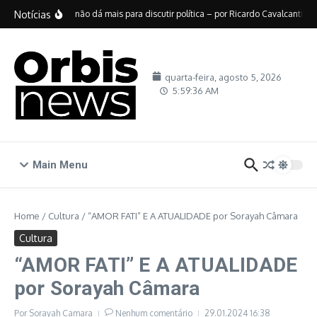
Ir para o conteúdo
Notícias
No Brasil, não dá mais para discutir política – por Ricardo Cavalcanti
D
quarta-feira, agosto 5, 2026
5:59:37 AM
Main Menu
Home
/
Cultura
/
“AMOR FATI” E A ATUALIDADE por Sorayah Câmara
Cultura
“AMOR FATI” E A ATUALIDADE
por Sorayah Câmara
Por
Sorayah Camara
Nenhum comentário
29.01.2024
16:38