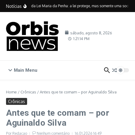
Ir para o conteúdo
Notícias
Vinte anos da Lei Maria da Penha: a lei protege, mas somente uma sociedade
sábado, agosto 8, 2026
1:21:15 PM
Main Menu
Home
/
Crônicas
/
Antes que te comam – por Aguinaldo Silva
Crônicas
Antes que te comam – por
Aguinaldo Silva
Por
Redacao
Nenhum comentário
16.01.2026
16:49