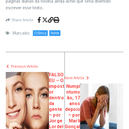
páginas diárias da novela ainda achei que seria divertido
escrever esse texto.
Share Article
Marcado:
Crônica
home
Previous Article
FALSO
Next Article
EU – O
impost
Numpi
or
ntums
dentro
ão, 17
da
anos
gente
depois
– por
– por
Jorge
Marli
Lordel
Gonçal