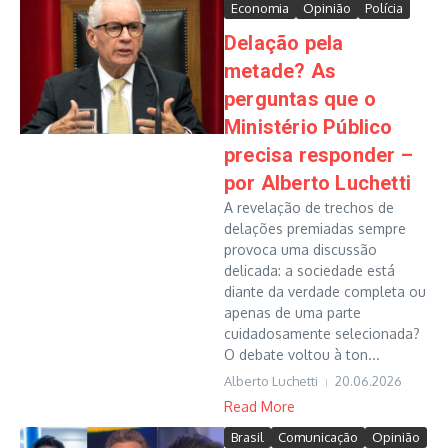
Economia
Opinião
Polícia
Delação pela
metade? As
perguntas que o
Ministério Público
precisa responder –
por Alberto Luchetti
A revelação de trechos de
delações premiadas sempre
provoca uma discussão
delicada: a sociedade está
diante da verdade completa ou
apenas de uma parte
cuidadosamente selecionada?
O debate voltou à ton...
Alberto Luchetti
20.06.2026
Read More
Brasil
Comunicação
Opinião