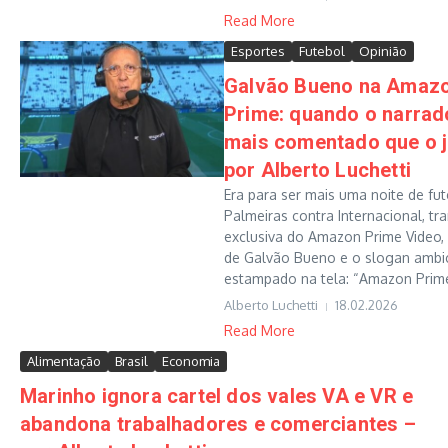
Read More
Esportes
Futebol
Opinião
Galvão Bueno na Amaz
Prime: quando o narrad
mais comentado que o 
por Alberto Luchetti
Era para ser mais uma noite de fut
Palmeiras contra Internacional, t
exclusiva do Amazon Prime Video,
de Galvão Bueno e o slogan ambi
estampado na tela: “Amazon Prime,
Alberto Luchetti
18.02.2026
Read More
Alimentação
Brasil
Economia
Marinho ignora cartel dos vales VA e VR e
abandona trabalhadores e comerciantes –