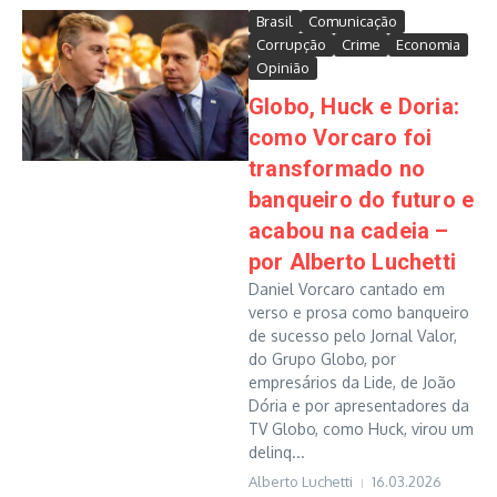
Brasil
Comunicação
Corrupção
Crime
Economia
Opinião
Globo, Huck e Doria:
como Vorcaro foi
transformado no
banqueiro do futuro e
acabou na cadeia –
por Alberto Luchetti
Daniel Vorcaro cantado em
verso e prosa como banqueiro
de sucesso pelo Jornal Valor,
do Grupo Globo, por
empresários da Lide, de João
Dória e por apresentadores da
TV Globo, como Huck, virou um
delinq...
Alberto Luchetti
16.03.2026