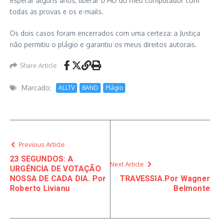
esperar alguns anos, liberar o HD do meu computador com
todas as provas e os e-mails.
Os dois casos foram encerrados com uma certeza: a Justiça
não permitiu o plágio e garantiu os meus direitos autorais.
Share Article
Marcado:
ALLTV
BAND
Plágio
Previous Article
23 SEGUNDOS: A
Next Article
URGÊNCIA DE VOTAÇÃO
NOSSA DE CADA DIA. Por
TRAVESSIA.Por Wagner
Roberto Livianu
Belmonte