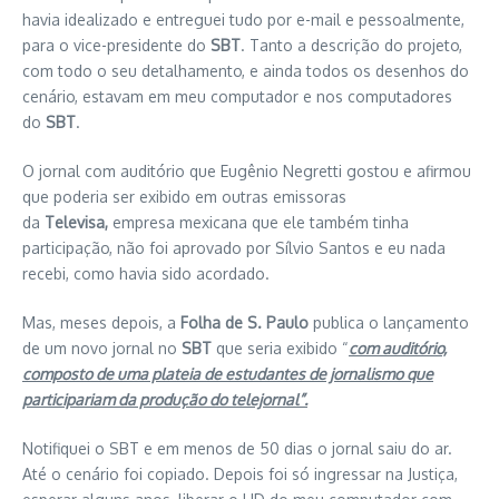
havia idealizado e entreguei tudo por e-mail e pessoalmente,
para o vice-presidente do
SBT
. Tanto a descrição do projeto,
com todo o seu detalhamento, e ainda todos os desenhos do
cenário, estavam em meu computador e nos computadores
do
SBT
.
O jornal com auditório que Eugênio Negretti gostou e afirmou
que poderia ser exibido em outras emissoras
da
Televisa,
empresa mexicana que ele também tinha
participação, não foi aprovado por Sílvio Santos e eu nada
recebi, como havia sido acordado.
Mas, meses depois, a
Folha de S. Paulo
publica o lançamento
de um novo jornal no
SBT
que seria exibido “
com auditório,
composto de uma plateia de estudantes de jornalismo que
participariam da produção do telejornal”.
Notifiquei o SBT e em menos de 50 dias o jornal saiu do ar.
Até o cenário foi copiado. Depois foi só ingressar na Justiça,