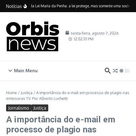
Ir para o conteúdo
Notícias
Vinte anos da Lei Maria da Penha: a lei protege, mas somente uma sociedade 
sexta-feira, agosto 7, 2026
12:02:02 PM
Main Menu
Home
/
Justiça
/
A importância do e-mail em processo de plagio nas
emissoras TV. Por Alberto Luchetti
Jornalismo
Justiça
A importância do e-mail em
processo de plagio nas