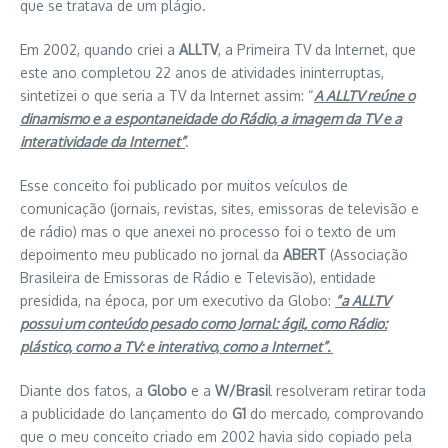
que se tratava de um plágio.
Em 2002, quando criei a
ALLTV
, a Primeira TV da Internet, que
este ano completou 22 anos de atividades ininterruptas,
sintetizei o que seria a TV da Internet assim: “
A ALLTV reúne o
dinamismo e a espontaneidade do Rádio, a imagem da TV e a
interatividade da Internet”
.
Esse conceito foi publicado por muitos veículos de
comunicação (jornais, revistas, sites, emissoras de televisão e
de rádio) mas o que anexei no processo foi o texto de um
depoimento meu publicado no jornal da
ABERT
(Associação
Brasileira de Emissoras de Rádio e Televisão), entidade
presidida, na época, por um executivo da Globo:
“a ALLTV
possui um conteúdo pesado como Jornal: ágil, como Rádio:
plástico, como a TV: e interativo, como a Internet”.
Diante dos fatos, a
Globo
e a
W/Brasi
l resolveram retirar toda
a publicidade do lançamento do
G1
do mercado, comprovando
que o meu conceito criado em 2002 havia sido copiado pela