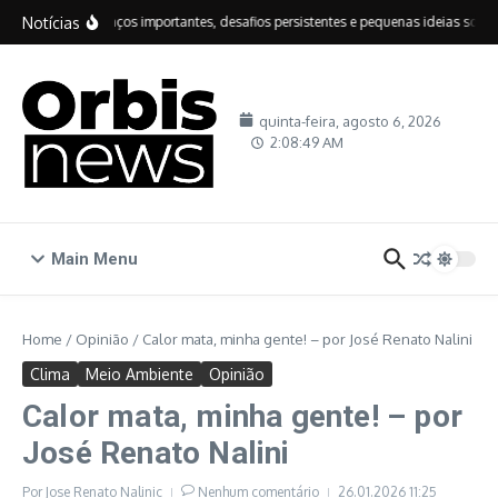
Ir para o conteúdo
Notícias
IDEB: avanços importantes, desafios persistentes e pequenas ideias sobre e
quinta-feira, agosto 6, 2026
2:08:50 AM
Main Menu
Home
/
Opinião
/
Calor mata, minha gente! – por José Renato Nalini
Clima
Meio Ambiente
Opinião
Calor mata, minha gente! – por
José Renato Nalini
Por
Jose Renato Nalinic
Nenhum comentário
26.01.2026
11:25