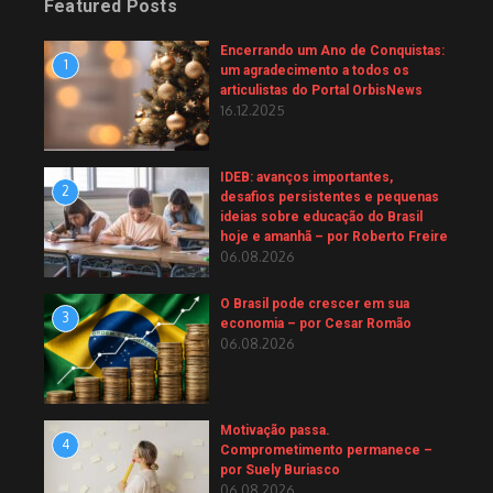
Featured Posts
Encerrando um Ano de Conquistas:
1
um agradecimento a todos os
articulistas do Portal OrbisNews
16.12.2025
IDEB: avanços importantes,
2
desafios persistentes e pequenas
ideias sobre educação do Brasil
hoje e amanhã – por Roberto Freire
06.08.2026
O Brasil pode crescer em sua
3
economia – por Cesar Romão
06.08.2026
Motivação passa.
4
Comprometimento permanece –
por Suely Buriasco
06.08.2026