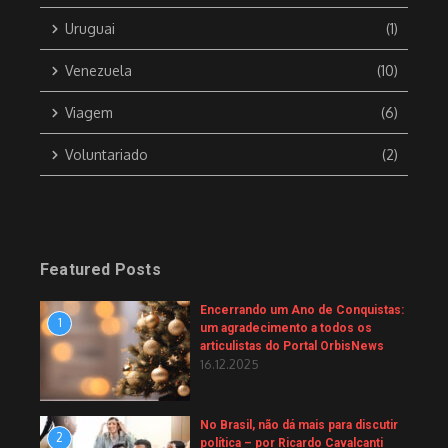
Uruguai
(1)
Venezuela
(10)
Viagem
(6)
Voluntariado
(2)
Featured Posts
Encerrando um Ano de Conquistas:
1
um agradecimento a todos os
articulistas do Portal OrbisNews
16.12.2025
No Brasil, não dá mais para discutir
2
política – por Ricardo Cavalcanti