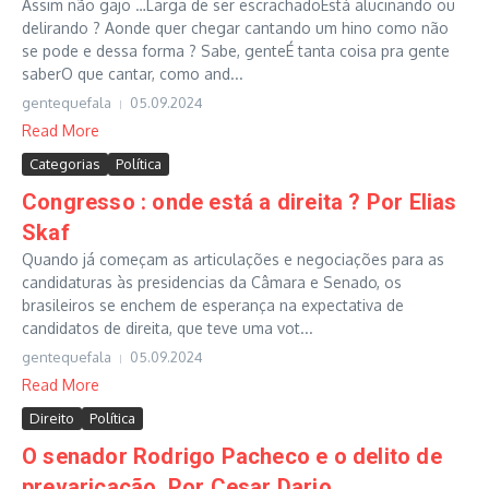
Assim não gajo …Larga de ser escrachadoEstá alucinando ou
delirando ? Aonde quer chegar cantando um hino como não
se pode e dessa forma ? Sabe, genteÉ tanta coisa pra gente
saberO que cantar, como and...
gentequefala
05.09.2024
Read More
Categorias
Política
Congresso : onde está a direita ? Por Elias
Skaf
Quando já começam as articulações e negociações para as
candidaturas às presidencias da Câmara e Senado, os
brasileiros se enchem de esperança na expectativa de
candidatos de direita, que teve uma vot...
gentequefala
05.09.2024
Read More
Direito
Política
O senador Rodrigo Pacheco e o delito de
prevaricação. Por Cesar Dario