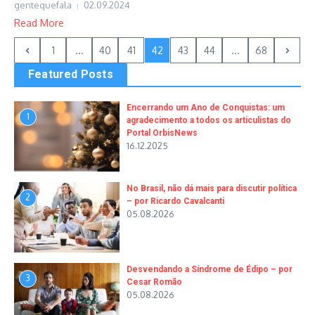
gentequefala
02.09.2024
Read More
1
...
40
41
42
43
44
...
68
Featured Posts
Encerrando um Ano de Conquistas: um
1
agradecimento a todos os articulistas do
Portal OrbisNews
16.12.2025
No Brasil, não dá mais para discutir política
2
– por Ricardo Cavalcanti
05.08.2026
Desvendando a Síndrome de Édipo – por
3
Cesar Romão
05.08.2026