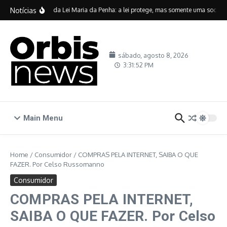
Ir para o conteúdo
Notícias
Vinte anos da Lei Maria da Penha: a lei protege, mas somente uma sociedad
sábado, agosto 8, 2026
3:31:53 PM
Main Menu
Home
/
Consumidor
/
COMPRAS PELA INTERNET, SAIBA O QUE
FAZER. Por Celso Russomanno
Consumidor
COMPRAS PELA INTERNET,
SAIBA O QUE FAZER. Por Celso