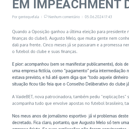
EM IMPEACHMENT DO
Por
gentequefala
Nenhum comentário
05.06.2024
17:43
Quando a Oposição ganhou a última eleição para presidente 
finanças do clube!). Augusto Melo, que muita gente nem conhec
dali para frente. Cinco meses já se passaram e a promessa n
o futebol do clube e suas finanças.
E pior: acompanhou (sem se manifestar publicamente), dois d
uma empresa fictícia, como “pagamento” pela intermediação n
estava previsto, e há até quem diga que “todo aquele dinheiro 
situação ficou tão feia que o Conselho Deliberativo do clube
A VaideBET, nova patrocinadora, também pediu “explicações” so
acompanha tudo que envolve apostas no futebol brasileiro, t
Nos meus anos de jornalismo esportivo já vi problemas deste 
decretado. Fica claro, portanto, que Augusto Melo só tem uma