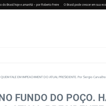
asil hoje e amanhã – por Roberto Freire
O Brasil pode crescer em sua economi
QUEM FALE EM IMPEACHMENT DO ATUAL PRESIDENTE. Por Sergio Carvalho
NO FUNDO DO POÇO. H