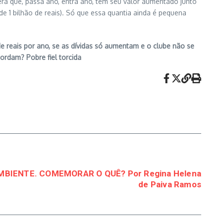
era que, passa ano, entra ano, tem seu valor aumentado junto
e 1 bilhão de reais). Só que essa quantia ainda é pequena
de reais por ano, se as dívidas só aumentam e o clube não se
ordam? Pobre fiel torcida
MBIENTE. COMEMORAR O QUÊ? Por Regina Helena
de Paiva Ramos