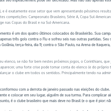
, até seu impeachement pode ser decretado. Mas não são apenas est
, e é exatamente esse setor que vem apresentando péssimos resulta
ntes competições: Campeonato Brasileiro, Série A, Copa Sul-American
longe nas Copas do Brasil e na Sul-Americana.
momento é um dos quatro últimos colocados do Brasileirão. Sua cam
penas três gols contra o Flu e sofreu seis nas outras partidas. Seu s
Goiânia, terça-feira, dia 11; contra o São Paulo, na Arena de Itaquera,
eu elenco, se não for bem nestes próximos jogos, o Corinthians, que 
arecer, uma forte crise pode tomar conta do elenco (e do próprio tr
 balançar o clube em todos os sentidos. Principalmente tendo na admi
onformou com a derrota de janeiro passado nas eleições do clube. E
dente e colocar em seu lugar, alguém de sua turma. Para complicar a
to, é o clube brasileiro que mais deve no Brasil (e o que é pior: nã