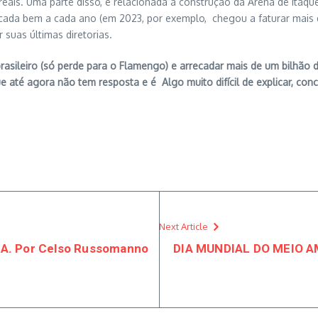
eais. Uma parte disso, é relacionada a construção da Arena de Itaqu
ecada bem a cada ano (em 2023, por exemplo, chegou a faturar mais d
 suas últimas diretorias.
rasileiro (só perde para o Flamengo) e arrecadar mais de um bilhão 
té agora não tem resposta e é Algo muito difícil de explicar, conc
Next Article
A. Por Celso Russomanno
DIA MUNDIAL DO MEIO A