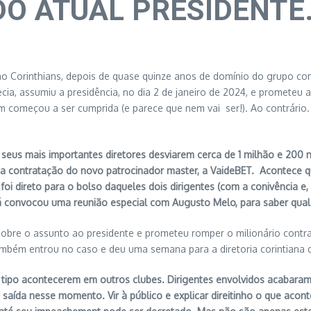
 ATUAL PRESIDENTE. P
no Corinthians, depois de quase quinze anos de domínio do grupo co
ia, assumiu a presidência, no dia 2 de janeiro de 2024, e prometeu 
em começou a ser cumprida (e parece que nem vai ser!). Ao contrário
e seus mais importantes diretores desviarem cerca de 1 milhão e 200
a contratação do novo patrocinador master, a VaideBET. Acontece qu
foi direto para o bolso daqueles dois dirigentes (com a conivência e,
 já convocou uma reunião especial com Augusto Melo, para saber qual 
bre o assunto ao presidente e prometeu romper o milionário contrato s
ambém entrou no caso e deu uma semana para a diretoria corintiana d
tipo acontecerem em outros clubes. Dirigentes envolvidos acabaram 
 saída nesse momento. Vir à público e explicar direitinho o que aco