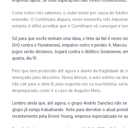
empresa fajuta. Se suas explicações não forem convincentes
Como todos nós sabemos, o clube existe por causa do futebol
entender. O Corinthians disputa, neste momento, três importa
entanto, é difícil acreditar que o Corinthians vá conseguir ir 
Só para que vocês tenham uma ideia, o time da fiel é neste 
(3×0 contra o Fluminense), empatou outro e perdeu 4. Marcou a
jogos serão decisivos. Jogará contra o Atlético Goianiense, em 
quarta, dia 19.
Pelo que tem produzido até agora e diante da fragilidade de s
ameaçado pelo descenso. Numa dessas, a auto estima vai desap
não cair para a série B, pela segunda vez na sua história, vai
despreparado, como é o caso de Augusto Melo.
Lembro ainda que, até agora, o grupo Andrés Sanchez não se c
grupo já esteja trabalhando forte para derrubar o atual presi
recentemente pela Ernest Young, empresa especializada no assun