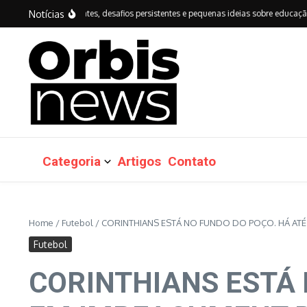
Ir para o conteúdo
Notícias
avanços importantes, desafios persistentes e pequenas ideias sobre educação do Br
Categoria
Artigos
Contato
Home
/
Futebol
/
CORINTHIANS ESTÁ NO FUNDO DO POÇO. HÁ ATÉ 
Futebol
CORINTHIANS ESTÁ 