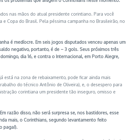
es os problemas que afligem o Corinthians neste momento.
dos nas mãos do atual presidente corintiano. Para você
a e Copa do Brasil. Pela péssima campanha no Brasileirão, no
panha é medíocre. Em seis jogos disputados venceu apenas um
aldo negativo, portanto, é de – 3 gols. Seus próximos três
 domingo, dia 16, e contra o Internacional, em Porto Alegre,
já está na zona de rebaixamento, pode ficar ainda mais
abalho do técnico Antônio de Oliveira), e, o desespero para
nistração corintiana um presidente tão inseguro, omisso e
m razão disso, não será surpresa se, nos bastidores, esse
inda mais, o Corinthians, segundo levantamento feito
o paga!).