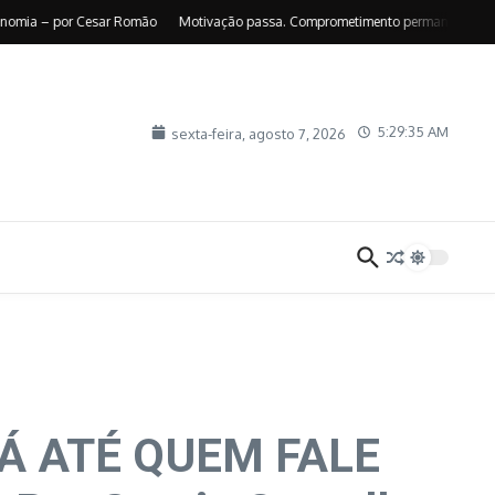
a – por Cesar Romão
Motivação passa. Comprometimento permanece – por Suel
5:29:36 AM
sexta-feira, agosto 7, 2026
Á ATÉ QUEM FALE