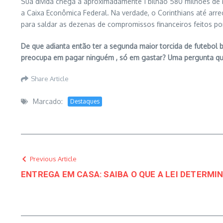
Sua dívida chega a aproximadamente 1 bilhão 580 milhões de r
a Caixa Econômica Federal. Na verdade, o Corinthians até arr
para saldar as dezenas de compromissos financeiros feitos por
De que adianta então ter a segunda maior torcida de futebol b
preocupa em pagar ninguém , só em gastar? Uma pergunta que a
Share Article
Marcado:
Destaques
Previous Article
ENTREGA EM CASA: SAIBA O QUE A LEI DETERMIN