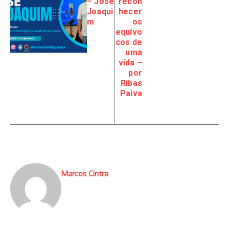
– José
recon
Joaqui
hecer
m
os
equívo
cos de
uma
vida –
por
Ribas
Paiva
Marcos Cintra