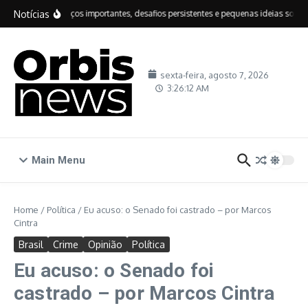
Ir para o conteúdo
Notícias
IDEB: avanços importantes, desafios persistentes e pequenas ideias sobre e
sexta-feira, agosto 7, 2026
3:26:12 AM
Main Menu
Home
/
Política
/
Eu acuso: o Senado foi castrado – por Marcos
Cintra
Brasil
Crime
Opinião
Política
Eu acuso: o Senado foi
castrado – por Marcos Cintra