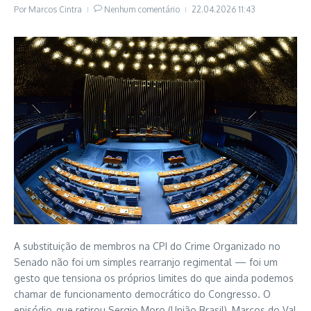
Por
Marcos Cintra
Nenhum comentário
22.04.2026
11:43
A substituição de membros na CPI do Crime Organizado no
Senado não foi um simples rearranjo regimental — foi um
gesto que tensiona os próprios limites do que ainda podemos
chamar de funcionamento democrático do Congresso. O
episódio, que retirou Sergio Moro (União Brasil), Marcos do Val