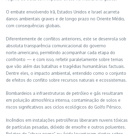
O embate envolvendo Irã, Estados Unidos e Israel acarreta
danos ambientais graves e de longo prazo no Oriente Médio,
com consequências globais.
Diferentemente de conflitos anteriores, este se desenrola sob
absoluta transparência comunicacional do governo
norte‑americano, permitindo acompanhar cada etapa do
confronto — e com isso, refletir paralelamente sobre temas
que vão além das batalhas e tragédias humanitárias factuais.
Dentre eles, o impacto ambiental, entendido como o conjunto
de efeitos do conflito sobre recursos naturais e ecossistemas.
Bombardeios a infraestruturas de petróleo e gás resultaram
em poluição atmosférica intensa, contaminação de solos e
riscos significativos aos ciclos ecológicos do Golfo Pérsico.
Incêndios em instalações petrolíferas liberaram nuvens tóxicas
de partículas pesadas, dióxido de enxofre e outros poluentes.
Relatos de “chuva negra” ou ácida levantaram alertas sobre