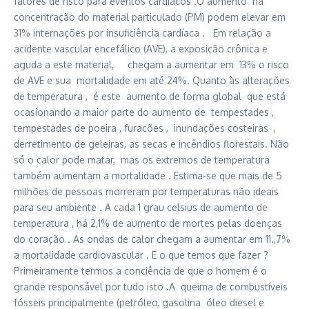
fatores de risco para eventos cardíacos .O aumento na
concentração do material particulado (PM) podem elevar em
31% internações por insuficiência cardíaca . Em relação a
acidente vascular encefálico (AVE), a exposição crônica e
aguda a este material, chegam a aumentar em 13% o risco
de AVE e sua mortalidade em até 24%. Quanto às alterações
de temperatura , é este aumento de forma global que está
ocasionando a maior parte do aumento de tempestades ,
tempestades de poeira , furacões , inundações costeiras ,
derretimento de geleiras, as secas e incêndios florestais. Não
só o calor pode matar, mas os extremos de temperatura
também aumentam a mortalidade . Estima-se que mais de 5
milhões de pessoas morreram por temperaturas não ideais
para seu ambiente . A cada 1 grau celsius de aumento de
temperatura , há 2,1% de aumento de mortes pelas doenças
do coração . As ondas de calor chegam a aumentar em 11.,7%
a mortalidade cardiovascular . E o que temos que fazer ?
Primeiramente termos a conciência de que o homem é o
grande responsável por tudo isto .A queima de combustíveis
fósseis principalmente (petróleo, gasolina óleo diesel e