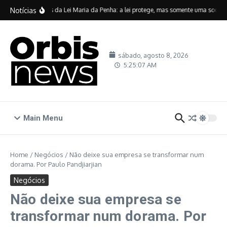
Ir para o conteúdo
Notícias
Vinte anos da Lei Maria da Penha: a lei protege, mas somente uma sociedad
sábado, agosto 8, 2026
5:25:08 AM
Main Menu
Home
/
Negócios
/
Não deixe sua empresa se transformar num
dorama. Por Paulo Pandjiarjian
Negócios
Não deixe sua empresa se
transformar num dorama. Por